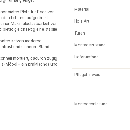
gt für langlebige,
Material
 bieten Platz für Receiver,
ordentlich und aufgeräumt.
Holz Art
ner Maximalbelastbarkeit von
bietet gleichzeitig eine stabile
Türen
nten setzen moderne
Montagezustand
ontrast und sicheren Stand
Lieferumfang
nell montiert, dadurch zügig
ia-Möbel – ein praktisches und
Pflegehinweis
Montageanleitung