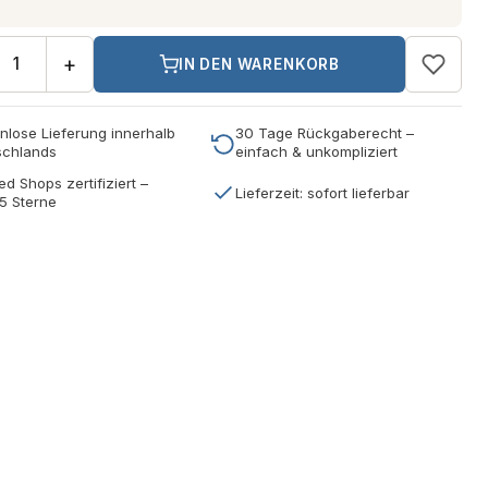
+
IN DEN WARENKORB
nlose Lieferung innerhalb
30 Tage Rückgaberecht –
schlands
einfach & unkompliziert
ed Shops zertifiziert –
Lieferzeit: sofort lieferbar
5 Sterne