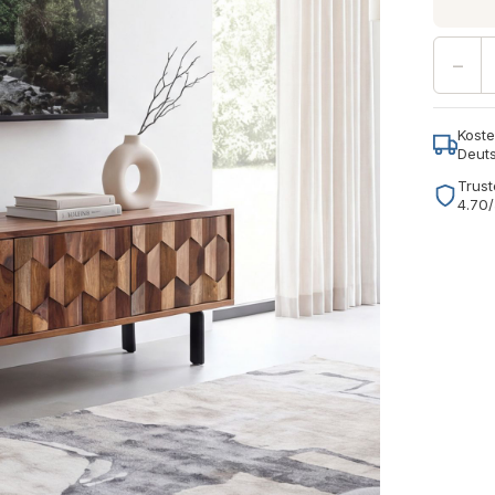
−
Koste
Deut
Trust
4.70/