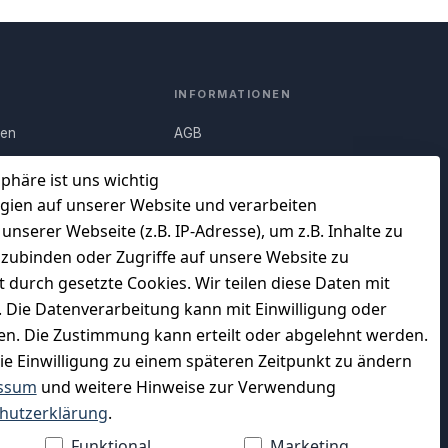
INFORMATIONEN
nen
AGB
Q)
Widerrufsrecht
sphäre ist uns wichtig
Datenschutz
gien auf unserer Website und verarbeiten
serer Webseite (z.B. IP-Adresse), um z.B. Inhalte zu
uf
Impressum
nzubinden oder Zugriffe auf unsere Website zu
Unser Unternehmen
t durch gesetzte Cookies. Wir teilen diese Daten mit
en
Charity & Wohltätigkeit
n. Die Datenverarbeitung kann mit Einwilligung oder
gen. Die Zustimmung kann erteilt oder abgelehnt werden.
die Einwilligung zu einem späteren Zeitpunkt zu ändern
ssum
und weitere Hinweise zur Verwendung
WIR VERSENDEN MIT
hutzerklärung
.
Funktional
Marketing