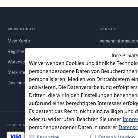
MEIN KONTO
SERVICE
Mein Konto
Versandinformatio
Registrieren
Häufige Fragen (FA
Ihre Privat
Warenkorb
Rücksendung
Wir verwenden Cookies und ähnliche Technolo
personenbezogene Daten von Besucher:innen un
Merkliste
Persönlicher Rückr
personalisieren, Medien von Drittanbietern ei
Das FineBuy-Magazin
Erfahrungen
analysieren. Die Datenverarbeitung erfolgt ers
Vertrag widerruf
Dritten, die wir in den Einstellungen benenne
aufgrund eines berechtigten Interesses erfol
Es besteht das Recht, nicht einzuwilligen und 
oder zu widerrufen. Beachten Sie unser
Impre
BEQUEM BEZAHLEN MIT
personenbezogener Daten in unserer
Datensc
Essenziell
Externe Medien