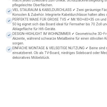
macht jedes Lowboard zum Unikat. Schutzlackversiegelung sor
pflegeleichte Oberflächen.
VIEL STAURAUM & KABELDURCHLASS ✔ Zwei geräumige Fächer
Konsolen & Zubehör. Integrierte Kabeldurchlässe halten alles 
PERFEKTE MAẞE FÜR GROẞE TVS ✔ Mit 160x40x35 cm und ei
50 kg eignet sich das Board ideal für Fernseher bis 70 Zoll und 
Ablagefläche für Hifi-Geräte.
DESIGN-HIGHLIGHT IM WOHNZIMMER ✔ Geometrische 3D-Fro
Akzente, während schwarze Metallbeine für einen stilvollen K
sorgen.
EINFACHE MONTAGE & VIELSEITIGE NUTZUNG ✔ Beine sind sch
einsatzbereit. Ob als TV-Board, niedriges Sideboard oder Med
dekoratives Möbelstück.