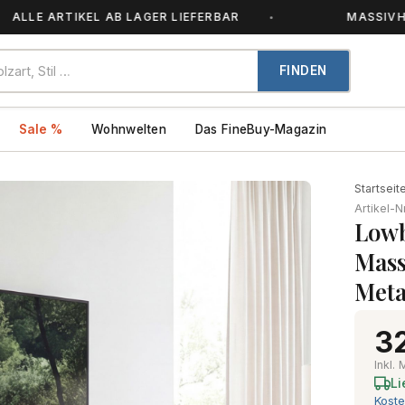
 ARTIKEL AB LAGER LIEFERBAR
MASSIVHOLZ – 
FINDEN
Sale %
Wohnwelten
Das FineBuy-Magazin
Startseit
Artikel-N
Lowb
Mass
Meta
3
Inkl.
Li
Koste