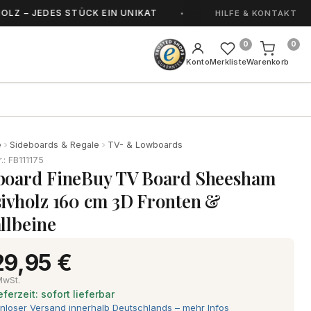
JEDES STÜCK EIN UNIKAT
HANDGEFERTIGT IN 
HILFE & KONTAKT
0
0
Konto
Merkliste
Warenkorb
e
Sideboards & Regale
TV- & Lowboards
r.: FB111175
oard FineBuy TV Board Sheesham
ivholz 160 cm 3D Fronten &
llbeine
29,95 €
 MwSt.
eferzeit: sofort lieferbar
nloser Versand innerhalb Deutschlands – mehr Infos