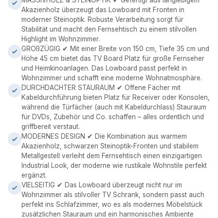
MASSIVHOLZ & STEINOPTIK ✔ Gefertigt aus langlebigem
Akazienholz überzeugt das Lowboard mit Fronten in
moderner Steinoptik. Robuste Verarbeitung sorgt für
Stabilität und macht den Fernsehtisch zu einem stilvollen
Highlight im Wohnzimmer.
GROßZÜGIG ✔ Mit einer Breite von 150 cm, Tiefe 35 cm und
Höhe 45 cm bietet das TV Board Platz für große Fernseher
und Heimkinoanlagen. Das Lowboard passt perfekt in
Wohnzimmer und schafft eine moderne Wohnatmosphäre.
DURCHDACHTER STAURAUM ✔ Offene Fächer mit
Kabeldurchführung bieten Platz für Receiver oder Konsolen,
während die Türfächer (auch mit Kabeldurchlass) Stauraum
für DVDs, Zubehör und Co. schaffen – alles ordentlich und
griffbereit verstaut.
MODERNES DESIGN ✔ Die Kombination aus warmem
Akazienholz, schwarzen Steinoptik-Fronten und stabilem
Metallgestell verleiht dem Fernsehtisch einen einzigartigen
Industrial Look, der moderne wie rustikale Wohnstile perfekt
ergänzt.
VIELSEITIG ✔ Das Lowboard überzeugt nicht nur im
Wohnzimmer als stilvoller TV Schrank, sondern passt auch
perfekt ins Schlafzimmer, wo es als modernes Möbelstück
zusätzlichen Stauraum und ein harmonisches Ambiente