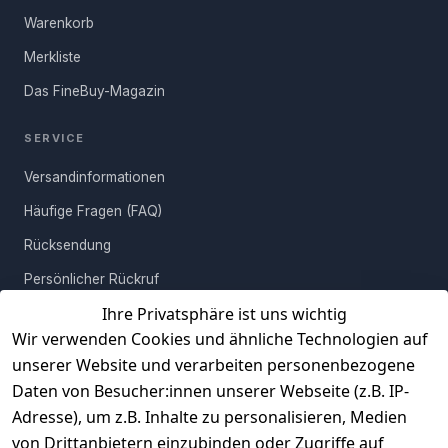
pflegeleichten Oberflächen erhältst du ein Möbelstück, das
Warenkorb
Funktionalität und Design perfekt vereint und dir über viele Jahre
Merkliste
Freude bereitet.
Das FineBuy-Magazin
SERVICE
Versandinformationen
Häufige Fragen (FAQ)
Rücksendung
Persönlicher Rückruf
Ihre Privatsphäre ist uns wichtig
Erfahrungen
Wir verwenden Cookies und ähnliche Technologien auf
Vertrag widerrufen
unserer Website und verarbeiten personenbezogene
Daten von Besucher:innen unserer Webseite (z.B. IP-
INFORMATIONEN
Adresse), um z.B. Inhalte zu personalisieren, Medien
AGB
von Drittanbietern einzubinden oder Zugriffe auf