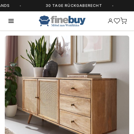
S
30 TAGE RÜCKGABERECHT
A