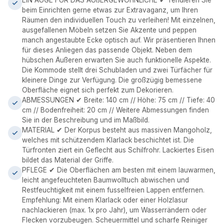
EIN AUGE FÜR DAS AUßERGEWÖHNLICHE ✔ Tendieren Sie
beim Einrichten gerne etwas zur Extravaganz, um Ihren
Räumen den individuellen Touch zu verleihen! Mit einzelnen,
ausgefallenen Möbeln setzen Sie Akzente und peppen
manch angestaubte Ecke optisch auf. Wir präsentieren Ihnen
für dieses Anliegen das passende Objekt. Neben dem
hübschen Äußeren erwarten Sie auch funktionelle Aspekte.
Die Kommode stellt drei Schubladen und zwei Türfächer für
kleinere Dinge zur Verfügung. Die großzügig bemessene
Oberfläche eignet sich perfekt zum Dekorieren.
ABMESSUNGEN ✔ Breite: 140 cm // Höhe: 75 cm // Tiefe: 40
cm // Bodenfreiheit: 20 cm // Weitere Abmessungen finden
Sie in der Beschreibung und im Maßbild.
MATERIAL ✔ Der Korpus besteht aus massiven Mangoholz,
welches mit schützendem Klarlack beschichtet ist. Die
Türfronten ziert ein Geflecht aus Schilfrohr. Lackiertes Eisen
bildet das Material der Griffe.
PFLEGE ✔ Die Oberflächen am besten mit einem lauwarmen,
leicht angefeuchteten Baumwolltuch abwischen und
Restfeuchtigkeit mit einem fusselfreien Lappen entfernen.
Empfehlung: Mit einem Klarlack oder einer Holzlasur
nachlackieren (max. 1x pro Jahr), um Wasserrändern oder
Flecken vorzubeugen. Scheuermittel und scharfe Reiniger