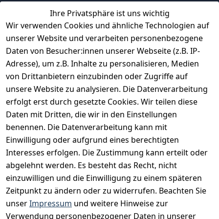
Ihre Privatsphäre ist uns wichtig
Erfahrungen
Wir verwenden Cookies und ähnliche Technologien auf
Vertrag widerrufen
unserer Website und verarbeiten personenbezogene
Daten von Besucher:innen unserer Webseite (z.B. IP-
INFORMATIONEN
Adresse), um z.B. Inhalte zu personalisieren, Medien
AGB
von Drittanbietern einzubinden oder Zugriffe auf
unsere Website zu analysieren. Die Datenverarbeitung
Widerrufsrecht
erfolgt erst durch gesetzte Cookies. Wir teilen diese
Datenschutz
Daten mit Dritten, die wir in den Einstellungen
Impressum
benennen. Die Datenverarbeitung kann mit
Unser Unternehmen
Einwilligung oder aufgrund eines berechtigten
Interesses erfolgen. Die Zustimmung kann erteilt oder
Charity & Wohltätigkeit
abgelehnt werden. Es besteht das Recht, nicht
einzuwilligen und die Einwilligung zu einem späteren
Zeitpunkt zu ändern oder zu widerrufen. Beachten Sie
BESUCHE UNS
unser
Impressum
und weitere Hinweise zur
Verwendung personenbezogener Daten in unserer