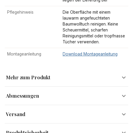
liegen der Lieferung bei
Pflegehinweis
Die Oberfläche mit einem
lauwarm angefeuchteten
Baumwolltuch reinigen. Keine
Scheuermittel, scharfen
Reinigungsmittel oder tropfnasse
Tücher verwenden.
Montageanleitung
Download Montageanleitung
Mehr zum Produkt
Abmessungen
Das Geheimnis stilvoller Möbel
Versand
In einem wundervoll warmen Braunton kommt das Sideboard
NASHA von FineBuy daher. Massivholz heißt das Material, das
Breite
160 cm
Versandinformationen
aus einem einfachen Schrank einen echten Hingucker generiert.
Produktsicherheit