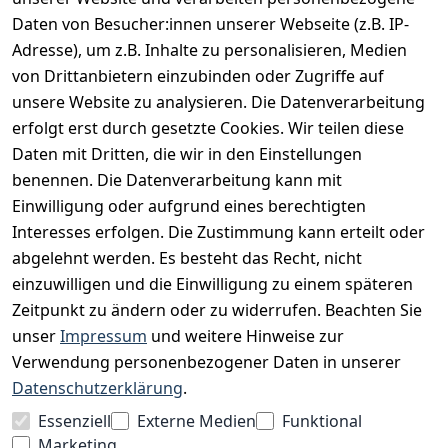
Daten von Besucher:innen unserer Webseite (z.B. IP-
INFORMATIONEN
Adresse), um z.B. Inhalte zu personalisieren, Medien
AGB
von Drittanbietern einzubinden oder Zugriffe auf
unsere Website zu analysieren. Die Datenverarbeitung
Widerrufsrecht
erfolgt erst durch gesetzte Cookies. Wir teilen diese
Datenschutz
Daten mit Dritten, die wir in den Einstellungen
Impressum
benennen. Die Datenverarbeitung kann mit
Unser Unternehmen
Einwilligung oder aufgrund eines berechtigten
Interesses erfolgen. Die Zustimmung kann erteilt oder
Charity & Wohltätigkeit
abgelehnt werden. Es besteht das Recht, nicht
einzuwilligen und die Einwilligung zu einem späteren
Zeitpunkt zu ändern oder zu widerrufen. Beachten Sie
BESUCHE UNS
unser
Impressum
und weitere Hinweise zur
Verwendung personenbezogener Daten in unserer
Datenschutzerklärung
.
BEQUEM BEZAHLEN MIT
Essenziell
Externe Medien
Funktional
Marketing