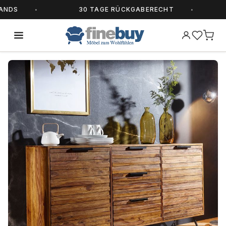
DS
30 TAGE RÜCKGABERECHT
A