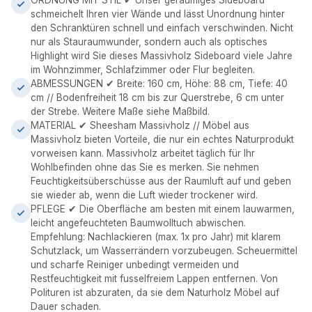
ORDNUNG MIT STIL ✔ Unser geräumiges Sideboard
schmeichelt Ihren vier Wände und lässt Unordnung hinter
den Schranktüren schnell und einfach verschwinden. Nicht
nur als Stauraumwunder, sondern auch als optisches
Highlight wird Sie dieses Massivholz Sideboard viele Jahre
im Wohnzimmer, Schlafzimmer oder Flur begleiten.
ABMESSUNGEN ✔ Breite: 160 cm, Höhe: 88 cm, Tiefe: 40
cm // Bodenfreiheit 18 cm bis zur Querstrebe, 6 cm unter
der Strebe. Weitere Maße siehe Maßbild.
MATERIAL ✔ Sheesham Massivholz // Möbel aus
Massivholz bieten Vorteile, die nur ein echtes Naturprodukt
vorweisen kann. Massivholz arbeitet täglich für Ihr
Wohlbefinden ohne das Sie es merken. Sie nehmen
Feuchtigkeitsüberschüsse aus der Raumluft auf und geben
sie wieder ab, wenn die Luft wieder trockener wird.
PFLEGE ✔ Die Oberfläche am besten mit einem lauwarmen,
leicht angefeuchteten Baumwolltuch abwischen.
Empfehlung: Nachlackieren (max. 1x pro Jahr) mit klarem
Schutzlack, um Wasserrändern vorzubeugen. Scheuermittel
und scharfe Reiniger unbedingt vermeiden und
Restfeuchtigkeit mit fusselfreiem Lappen entfernen. Von
Polituren ist abzuraten, da sie dem Naturholz Möbel auf
Dauer schaden.