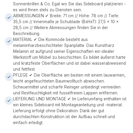
Sonnenbrillen & Co. Egal wo Sie das Sideboard platzieren -
es wird Ihnen stets zu Diensten sein.
ABMESSUNGEN ✔ Breite: 71 cm // Höhe: 78 cm // Tiefe:
35,5 cm // Innenmaße je Schublade (BxHxT): 27,5 x 10 x
28,5 cm // Weitere Abmessungen finden Sie in der
Beschreibung.
MATERIAL ✔ Die Kommode besteht aus
melaminharzbeschichteter Spanplatte. Das Kunstharz
Melamin ist aufgrund seiner Eigenschaften ein idealer
Werkstoff um Möbel zu beschichten. Es bildet äußerst harte
und kratzfeste Oberflächen und ist dabei wasserabweisend
und fettfest.
PFLEGE ✔ Die Oberfläche am besten mit einem lauwarmen,
leicht angefeuchteten Baumwolltuch abwischen.
Scheuermittel und scharfe Reiniger unbedingt vermeiden
und Restfeuchtigkeit mit fusselfreiem Lappen entfernen.
LIEFERUNG UND MONTAGE ✔ Im Lieferumfang enthalten ist
ein kleines Sideboard mit Montageanleitung und -material.
Lieferung erfolgt ohne Dekoration. Dank der gut
durchdachten Konstruktion ist der Aufbau schnell und
einfach erledigt.