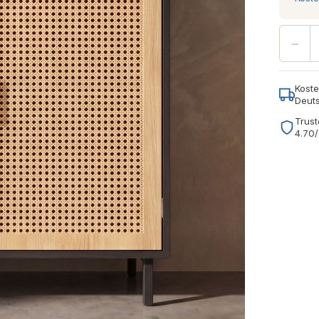
−
Koste
Deut
Trust
4.70/