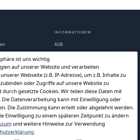
INFORMATIONEN
nen
AGB
Q)
Widerrufsrecht
sphäre ist uns wichtig
Datenschutz
gien auf unserer Website und verarbeiten
serer Webseite (z.B. IP-Adresse), um z.B. Inhalte zu
uf
Impressum
nzubinden oder Zugriffe auf unsere Website zu
Unser Unternehmen
t durch gesetzte Cookies. Wir teilen diese Daten mit
en
Charity & Wohltätigkeit
n. Die Datenverarbeitung kann mit Einwilligung oder
gen. Die Zustimmung kann erteilt oder abgelehnt werden.
die Einwilligung zu einem späteren Zeitpunkt zu ändern
ssum
und weitere Hinweise zur Verwendung
WIR VERSENDEN MIT
hutzerklärung
.