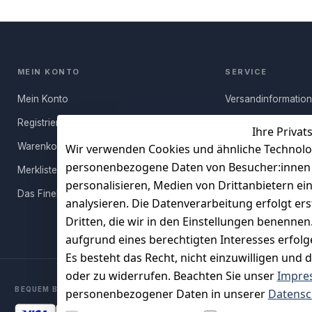
MEIN KONTO
SERVICE
Mein Konto
Versandinformatio
Registrieren
Häufige Fragen (FA
Ihre Privat
Warenkorb
Rücksendung
Wir verwenden Cookies und ähnliche Technolo
personenbezogene Daten von Besucher:innen un
Merkliste
Persönlicher Rückr
personalisieren, Medien von Drittanbietern ei
Das FineBuy-Magazin
Erfahrungen
analysieren. Die Datenverarbeitung erfolgt ers
Vertrag widerruf
Dritten, die wir in den Einstellungen benenne
aufgrund eines berechtigten Interesses erfol
Es besteht das Recht, nicht einzuwilligen und 
oder zu widerrufen. Beachten Sie unser
Impre
BEQUEM BEZAHLEN MIT
personenbezogener Daten in unserer
Datensc