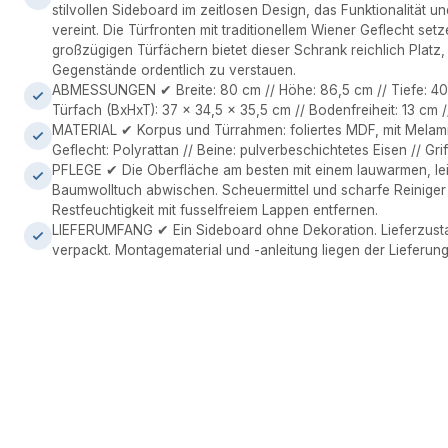
stilvollen Sideboard im zeitlosen Design, das Funktionalität u
vereint. Die Türfronten mit traditionellem Wiener Geflecht set
großzügigen Türfächern bietet dieser Schrank reichlich Platz
Gegenstände ordentlich zu verstauen.
ABMESSUNGEN ✔ Breite: 80 cm // Höhe: 86,5 cm // Tiefe: 40
Türfach (BxHxT): 37 x 34,5 x 35,5 cm // Bodenfreiheit: 13 cm //
MATERIAL ✔ Korpus und Türrahmen: foliertes MDF, mit Melami
Geflecht: Polyrattan // Beine: pulverbeschichtetes Eisen // Griff
PFLEGE ✔ Die Oberfläche am besten mit einem lauwarmen, le
Baumwolltuch abwischen. Scheuermittel und scharfe Reinige
Restfeuchtigkeit mit fusselfreiem Lappen entfernen.
LIEFERUMFANG ✔ Ein Sideboard ohne Dekoration. Lieferzusta
verpackt. Montagematerial und -anleitung liegen der Lieferung