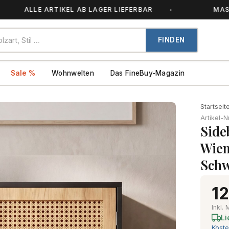
ALLE ARTIKEL AB LAGER LIEFERBAR
MASSIVHOLZ
FINDEN
Sale %
Wohnwelten
Das FineBuy-Magazin
Startseit
Artikel-N
Side
Wien
Sch
12
Inkl.
Li
Koste