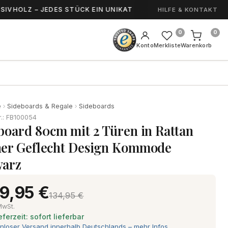
 – JEDES STÜCK EIN UNIKAT
HANDGEFERTIGT 
HILFE & KONTAKT
0
0
Konto
Merkliste
Warenkorb
e
Sideboards & Regale
Sideboards
r.: FB100054
board 80cm mit 2 Türen in Rattan
er Geflecht Design Kommode
warz
9,95 €
134,95 €
 MwSt.
eferzeit: sofort lieferbar
nloser Versand innerhalb Deutschlands – mehr Infos