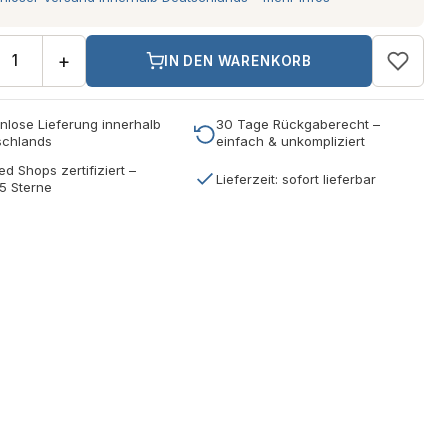
+
IN DEN WARENKORB
nlose Lieferung innerhalb
30 Tage Rückgaberecht –
schlands
einfach & unkompliziert
ed Shops zertifiziert –
Lieferzeit: sofort lieferbar
5 Sterne