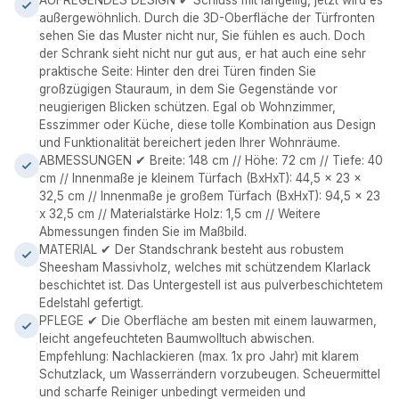
AUFREGENDES DESIGN ✔ Schluss mit langeilig, jetzt wird es
außergewöhnlich. Durch die 3D-Oberfläche der Türfronten
sehen Sie das Muster nicht nur, Sie fühlen es auch. Doch
der Schrank sieht nicht nur gut aus, er hat auch eine sehr
praktische Seite: Hinter den drei Türen finden Sie
großzügigen Stauraum, in dem Sie Gegenstände vor
neugierigen Blicken schützen. Egal ob Wohnzimmer,
Esszimmer oder Küche, diese tolle Kombination aus Design
und Funktionalität bereichert jeden Ihrer Wohnräume.
ABMESSUNGEN ✔ Breite: 148 cm // Höhe: 72 cm // Tiefe: 40
cm // Innenmaße je kleinem Türfach (BxHxT): 44,5 x 23 x
32,5 cm // Innenmaße je großem Türfach (BxHxT): 94,5 x 23
x 32,5 cm // Materialstärke Holz: 1,5 cm // Weitere
Abmessungen finden Sie im Maßbild.
MATERIAL ✔ Der Standschrank besteht aus robustem
Sheesham Massivholz, welches mit schützendem Klarlack
beschichtet ist. Das Untergestell ist aus pulverbeschichtetem
Edelstahl gefertigt.
PFLEGE ✔ Die Oberfläche am besten mit einem lauwarmen,
leicht angefeuchteten Baumwolltuch abwischen.
Empfehlung: Nachlackieren (max. 1x pro Jahr) mit klarem
Schutzlack, um Wasserrändern vorzubeugen. Scheuermittel
und scharfe Reiniger unbedingt vermeiden und