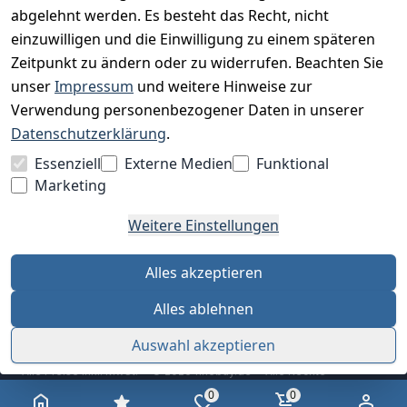
abgelehnt werden. Es besteht das Recht, nicht
einzuwilligen und die Einwilligung zu einem späteren
Zeitpunkt zu ändern oder zu widerrufen. Beachten Sie
BESUCHE UNS
unser
Impressum
und weitere Hinweise zur
Verwendung personenbezogener Daten in unserer
Datenschutzerklärung
.
BEQUEM BEZAHLEN MIT
Essenziell
Externe Medien
Funktional
Marketing
Weitere Einstellungen
WIR VERSENDEN MIT
Alles akzeptieren
Alles ablehnen
Auswahl akzeptieren
Alle Preise inkl. MwSt. · © 2026 finebuy.de · Alle Rechte
vorbehalten
0
0
AGB
Datenschutz
Impressum
Widerrufsrecht
Cookie-Einstellungen