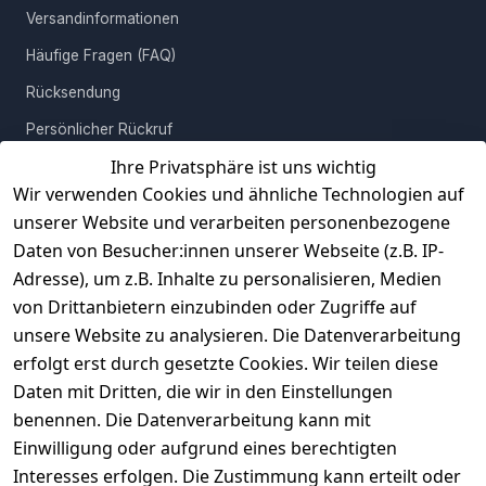
Massivholzmöbel. Da es sich bei Akazienholz um ein
Versandinformationen
Naturprodukt handelt, ist jedes Möbelstück individuell.
Häufige Fragen (FAQ)
Farbabweichungen und Astlöcher machen aus jedem
Massivholzmöbelstück ein unverwechselbares, wunderschönes
Rücksendung
Unikat, das Ihnen über viele Jahre hinweg große Freude bereiten
Persönlicher Rückruf
wird.
Ihre Privatsphäre ist uns wichtig
Erfahrungen
Wir verwenden Cookies und ähnliche Technologien auf
Vertrag widerrufen
unserer Website und verarbeiten personenbezogene
Daten von Besucher:innen unserer Webseite (z.B. IP-
INFORMATIONEN
Adresse), um z.B. Inhalte zu personalisieren, Medien
AGB
von Drittanbietern einzubinden oder Zugriffe auf
unsere Website zu analysieren. Die Datenverarbeitung
Widerrufsrecht
erfolgt erst durch gesetzte Cookies. Wir teilen diese
Datenschutz
Daten mit Dritten, die wir in den Einstellungen
Impressum
benennen. Die Datenverarbeitung kann mit
Unser Unternehmen
Einwilligung oder aufgrund eines berechtigten
Interesses erfolgen. Die Zustimmung kann erteilt oder
Charity & Wohltätigkeit