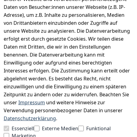
Daten von Besucher:innen unserer Webseite (z.B. IP-
INFORMATIONEN
Adresse), um z.B. Inhalte zu personalisieren, Medien
AGB
von Drittanbietern einzubinden oder Zugriffe auf
unsere Website zu analysieren. Die Datenverarbeitung
Widerrufsrecht
erfolgt erst durch gesetzte Cookies. Wir teilen diese
Datenschutz
Daten mit Dritten, die wir in den Einstellungen
Impressum
benennen. Die Datenverarbeitung kann mit
Unser Unternehmen
Einwilligung oder aufgrund eines berechtigten
Interesses erfolgen. Die Zustimmung kann erteilt oder
Charity & Wohltätigkeit
abgelehnt werden. Es besteht das Recht, nicht
einzuwilligen und die Einwilligung zu einem späteren
Zeitpunkt zu ändern oder zu widerrufen. Beachten Sie
BESUCHE UNS
unser
Impressum
und weitere Hinweise zur
Verwendung personenbezogener Daten in unserer
Datenschutzerklärung
.
BEQUEM BEZAHLEN MIT
Essenziell
Externe Medien
Funktional
Marketing