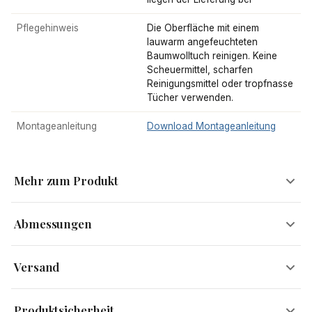
Pflegehinweis
Die Oberfläche mit einem
lauwarm angefeuchteten
Baumwolltuch reinigen. Keine
Scheuermittel, scharfen
Reinigungsmittel oder tropfnasse
Tücher verwenden.
Montageanleitung
Download Montageanleitung
Mehr zum Produkt
Abmessungen
Blickfang gefällig?
Versand
Diese attraktive Anrichte verleiht Deinem Zuhause einen
Breite
144 cm
Versandinformationen
unverwechselbaren Look. Mit ihrer extravaganten 3-D-
Produktsicherheit