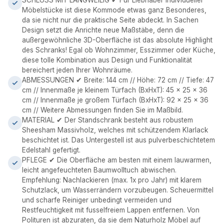
SCHLUSS MIT LANGWEILIG ✔ Für Liebhaber individueller
Möbelstücke ist diese Kommode etwas ganz Besonderes,
da sie nicht nur die praktische Seite abdeckt. In Sachen
Design setzt die Anrichte neue Maßstäbe, denn die
außergewöhnliche 3D-Oberfläche ist das absolute Highlight
des Schranks! Egal ob Wohnzimmer, Esszimmer oder Küche,
diese tolle Kombination aus Design und Funktionalität
bereichert jeden Ihrer Wohnräume.
ABMESSUNGEN ✔ Breite: 144 cm // Höhe: 72 cm // Tiefe: 47
cm // Innenmaße je kleinem Türfach (BxHxT): 45 x 25 x 36
cm // Innenmaße je großem Türfach (BxHxT): 92 x 25 x 36
cm // Weitere Abmessungen finden Sie im Maßbild.
MATERIAL ✔ Der Standschrank besteht aus robustem
Sheesham Massivholz, welches mit schützendem Klarlack
beschichtet ist. Das Untergestell ist aus pulverbeschichtetem
Edelstahl gefertigt.
PFLEGE ✔ Die Oberfläche am besten mit einem lauwarmen,
leicht angefeuchteten Baumwolltuch abwischen.
Empfehlung: Nachlackieren (max. 1x pro Jahr) mit klarem
Schutzlack, um Wasserrändern vorzubeugen. Scheuermittel
und scharfe Reiniger unbedingt vermeiden und
Restfeuchtigkeit mit fusselfreiem Lappen entfernen. Von
Polituren ist abzuraten, da sie dem Naturholz Möbel auf