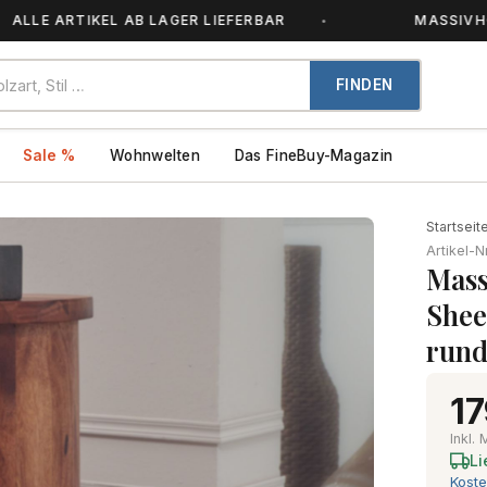
E ARTIKEL AB LAGER LIEFERBAR
MASSIVHOLZ – 
FINDEN
Sale %
Wohnwelten
Das FineBuy-Magazin
Startseit
Artikel-N
Mass
Shee
run
17
Inkl.
Li
Koste