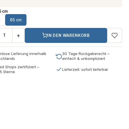
5 cm
m
85 cm
+
IN DEN WARENKORB
nlose Lieferung innerhalb
30 Tage Rückgaberecht –
schlands
einfach & unkompliziert
ed Shops zertifiziert –
Lieferzeit: sofort lieferbar
5 Sterne