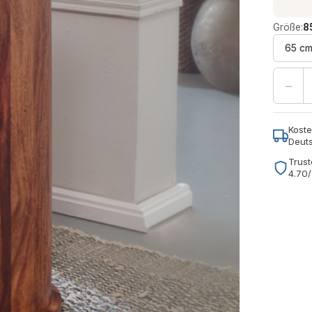
Größe:
8
65 c
−
Koste
Deut
Trust
4.70/