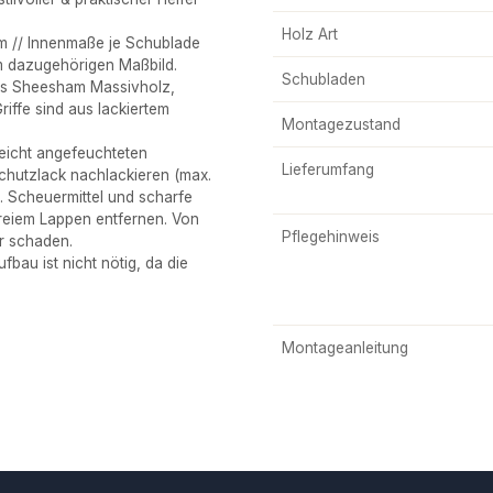
Holz Art
m // Innenmaße je Schublade
im dazugehörigen Maßbild.
Schubladen
s Sheesham Massivholz,
iffe sind aus lackiertem
Montagezustand
eicht angefeuchteten
Lieferumfang
chutzlack nachlackieren (max.
 Scheuermittel und scharfe
freiem Lappen entfernen. Von
Pflegehinweis
r schaden.
au ist nicht nötig, da die
Montageanleitung