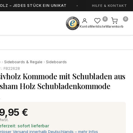
JEDES STÜCK EIN UNIKAT
HANDGEFERTIGT IN 
HILFE & KONTAKT
0
0
Konto
Merkliste
Warenkorb
e
Sideboards & Regale
Sideboards
r.: FB22628
ivholz Kommode mit Schubladen aus
sham Holz Schubladenkommode
d
9,95 €
 MwSt.
eferzeit: sofort lieferbar
nloser Versand innerhalb Deutschlands – mehr Infos