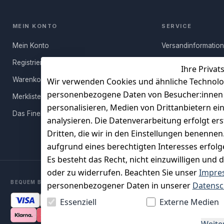
MEIN KONTO
SERVICE
Mein Konto
Versandinformatio
Registrieren
Häufige Fragen (FA
Ihre Privat
Warenkorb
Rücksendung
Wir verwenden Cookies und ähnliche Technolo
personenbezogene Daten von Besucher:innen un
Merkliste
Persönlicher Rückr
personalisieren, Medien von Drittanbietern ei
Das FineBuy-Magazin
Erfahrungen
analysieren. Die Datenverarbeitung erfolgt ers
Vertrag widerruf
Dritten, die wir in den Einstellungen benenne
aufgrund eines berechtigten Interesses erfol
Es besteht das Recht, nicht einzuwilligen und 
oder zu widerrufen. Beachten Sie unser
Impre
BEQUEM BEZAHLEN MIT
personenbezogener Daten in unserer
Datensc
Essenziell
Externe Medien