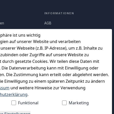
INFORMATIONEN
nen
AGB
Q)
Widerrufsrecht
sphäre ist uns wichtig
Datenschutz
gien auf unserer Website und verarbeiten
serer Webseite (z.B. IP-Adresse), um z.B. Inhalte zu
uf
Impressum
nzubinden oder Zugriffe auf unsere Website zu
Unser Unternehmen
t durch gesetzte Cookies. Wir teilen diese Daten mit
en
Charity & Wohltätigkeit
n. Die Datenverarbeitung kann mit Einwilligung oder
gen. Die Zustimmung kann erteilt oder abgelehnt werden.
die Einwilligung zu einem späteren Zeitpunkt zu ändern
ssum
und weitere Hinweise zur Verwendung
WIR VERSENDEN MIT
hutzerklärung
.
Funktional
Marketing