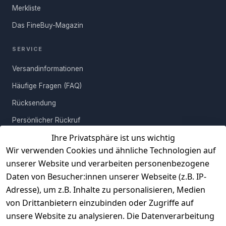
Merkliste
langlebiger Möbelstücke, die dir lange Freude bereiten werden.
Das FineBuy-Magazin
SERVICE
Versandinformationen
Häufige Fragen (FAQ)
Rücksendung
Persönlicher Rückruf
Ihre Privatsphäre ist uns wichtig
Erfahrungen
Wir verwenden Cookies und ähnliche Technologien auf
Vertrag widerrufen
unserer Website und verarbeiten personenbezogene
Daten von Besucher:innen unserer Webseite (z.B. IP-
INFORMATIONEN
Adresse), um z.B. Inhalte zu personalisieren, Medien
AGB
von Drittanbietern einzubinden oder Zugriffe auf
unsere Website zu analysieren. Die Datenverarbeitung
Widerrufsrecht