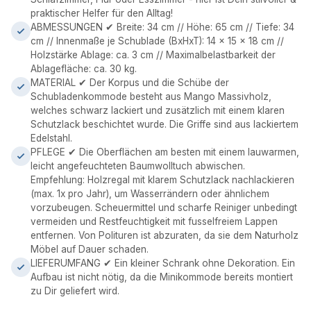
praktischer Helfer für den Alltag!
ABMESSUNGEN ✔ Breite: 34 cm // Höhe: 65 cm // Tiefe: 34
cm // Innenmaße je Schublade (BxHxT): 14 x 15 x 18 cm //
Holzstärke Ablage: ca. 3 cm // Maximalbelastbarkeit der
Ablagefläche: ca. 30 kg.
MATERIAL ✔ Der Korpus und die Schübe der
Schubladenkommode besteht aus Mango Massivholz,
welches schwarz lackiert und zusätzlich mit einem klaren
Schutzlack beschichtet wurde. Die Griffe sind aus lackiertem
Edelstahl.
PFLEGE ✔ Die Oberflächen am besten mit einem lauwarmen,
leicht angefeuchteten Baumwolltuch abwischen.
Empfehlung: Holzregal mit klarem Schutzlack nachlackieren
(max. 1x pro Jahr), um Wasserrändern oder ähnlichem
vorzubeugen. Scheuermittel und scharfe Reiniger unbedingt
vermeiden und Restfeuchtigkeit mit fusselfreiem Lappen
entfernen. Von Polituren ist abzuraten, da sie dem Naturholz
Möbel auf Dauer schaden.
LIEFERUMFANG ✔ Ein kleiner Schrank ohne Dekoration. Ein
Aufbau ist nicht nötig, da die Minikommode bereits montiert
zu Dir geliefert wird.