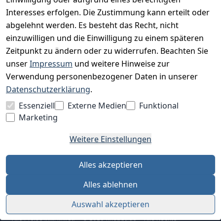
Interesses erfolgen. Die Zustimmung kann erteilt oder
Charity & Wohltätigkeit
abgelehnt werden. Es besteht das Recht, nicht
einzuwilligen und die Einwilligung zu einem späteren
Zeitpunkt zu ändern oder zu widerrufen. Beachten Sie
BESUCHE UNS
unser
Impressum
und weitere Hinweise zur
Verwendung personenbezogener Daten in unserer
Datenschutzerklärung
.
BEQUEM BEZAHLEN MIT
Essenziell
Externe Medien
Funktional
Marketing
Weitere Einstellungen
WIR VERSENDEN MIT
Alles akzeptieren
Alles ablehnen
Auswahl akzeptieren
Alle Preise inkl. MwSt. · © 2026 finebuy.de · Alle Rechte