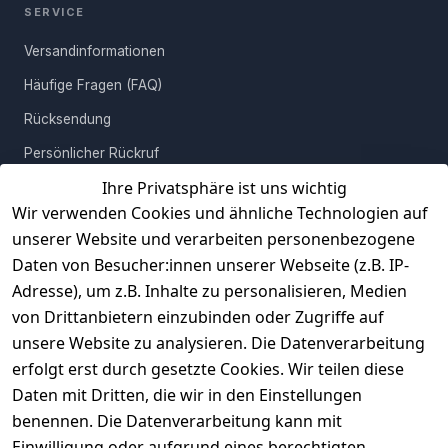
SERVICE
abwischen und Dein Möbel erstrahlt in neuem Glanz. Freue
Dich auf diese von vorne bis hinten durchdachte
Versandinformationen
Schuhkommode!
Häufige Fragen (FAQ)
Rücksendung
Persönlicher Rückruf
Ihre Privatsphäre ist uns wichtig
Erfahrungen
Wir verwenden Cookies und ähnliche Technologien auf
Vertrag widerrufen
unserer Website und verarbeiten personenbezogene
Daten von Besucher:innen unserer Webseite (z.B. IP-
INFORMATIONEN
Adresse), um z.B. Inhalte zu personalisieren, Medien
AGB
von Drittanbietern einzubinden oder Zugriffe auf
unsere Website zu analysieren. Die Datenverarbeitung
Widerrufsrecht
erfolgt erst durch gesetzte Cookies. Wir teilen diese
Datenschutz
Daten mit Dritten, die wir in den Einstellungen
Impressum
benennen. Die Datenverarbeitung kann mit
Unser Unternehmen
Einwilligung oder aufgrund eines berechtigten