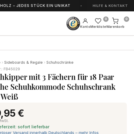
JEDES STÜCK EIN UNIKAT
HANDGEFERTIGT IN 
HILFE & KONTAKT
0
0
Konto
Merkliste
Warenkorb
e
Sideboards & Regale
Schuhschränke
r.: FB45029
hkipper mit 3 Fächern für 18 Paar
he Schuhkommode Schuhschrank
 Weiß
,95 €
 MwSt.
eferzeit: sofort lieferbar
nloser Versand innerhalb Deutschlands – mehr Infos