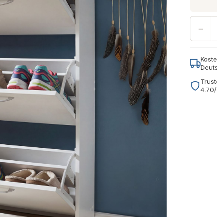
−
Koste
Deut
Trust
4.70/