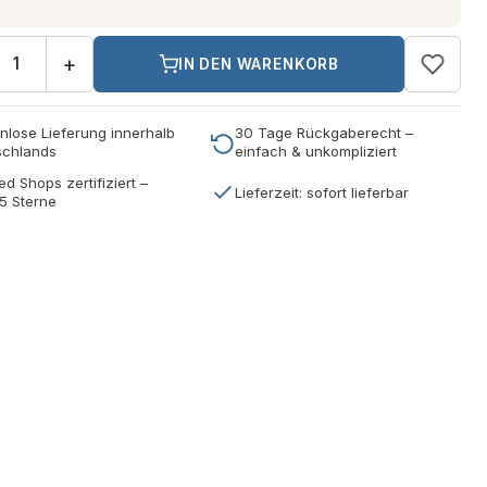
+
IN DEN WARENKORB
nlose Lieferung innerhalb
30 Tage Rückgaberecht –
schlands
einfach & unkompliziert
ed Shops zertifiziert –
Lieferzeit: sofort lieferbar
5 Sterne