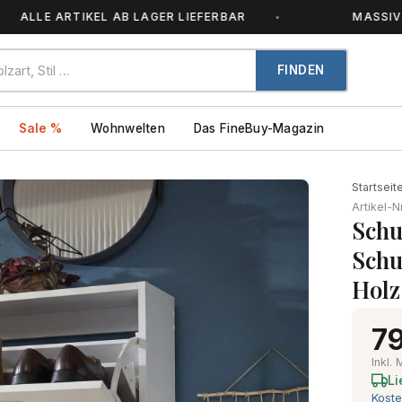
 ARTIKEL AB LAGER LIEFERBAR
MASSIVHOLZ – 
FINDEN
Sale %
Wohnwelten
Das FineBuy-Magazin
Startseit
Artikel-N
Schu
Schu
Holz
79
Inkl.
Li
Koste