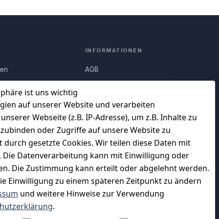
INFORMATIONEN
nen
AGB
Q)
Widerrufsrecht
sphäre ist uns wichtig
Datenschutz
gien auf unserer Website und verarbeiten
serer Webseite (z.B. IP-Adresse), um z.B. Inhalte zu
uf
Impressum
nzubinden oder Zugriffe auf unsere Website zu
Unser Unternehmen
t durch gesetzte Cookies. Wir teilen diese Daten mit
en
Charity & Wohltätigkeit
n. Die Datenverarbeitung kann mit Einwilligung oder
gen. Die Zustimmung kann erteilt oder abgelehnt werden.
die Einwilligung zu einem späteren Zeitpunkt zu ändern
ssum
und weitere Hinweise zur Verwendung
WIR VERSENDEN MIT
hutzerklärung
.