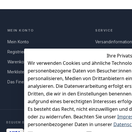
MEIN KONTO
SERVICE
Mein Konto
Versandinformatio
Registrieren
Häufige Fragen (FA
Ihre Privat
Warenkorb
Rücksendung
Wir verwenden Cookies und ähnliche Technolo
personenbezogene Daten von Besucher:innen un
Merkliste
Persönlicher Rückr
personalisieren, Medien von Drittanbietern ei
Das FineBuy-Magazin
Erfahrungen
analysieren. Die Datenverarbeitung erfolgt ers
Vertrag widerruf
Dritten, die wir in den Einstellungen benenne
aufgrund eines berechtigten Interesses erfol
Es besteht das Recht, nicht einzuwilligen und 
oder zu widerrufen. Beachten Sie unser
Impre
BEQUEM BEZAHLEN MIT
personenbezogener Daten in unserer
Datensc