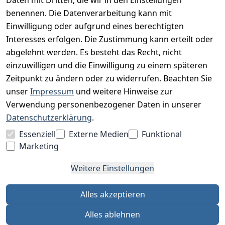
Impressum
benennen. Die Datenverarbeitung kann mit
Unser Unternehmen
Einwilligung oder aufgrund eines berechtigten
Interesses erfolgen. Die Zustimmung kann erteilt oder
Charity & Wohltätigkeit
abgelehnt werden. Es besteht das Recht, nicht
einzuwilligen und die Einwilligung zu einem späteren
Zeitpunkt zu ändern oder zu widerrufen. Beachten Sie
BESUCHE UNS
unser
Impressum
und weitere Hinweise zur
Verwendung personenbezogener Daten in unserer
Datenschutzerklärung
.
BEQUEM BEZAHLEN MIT
Essenziell
Externe Medien
Funktional
Marketing
Weitere Einstellungen
WIR VERSENDEN MIT
Alles akzeptieren
Alles ablehnen