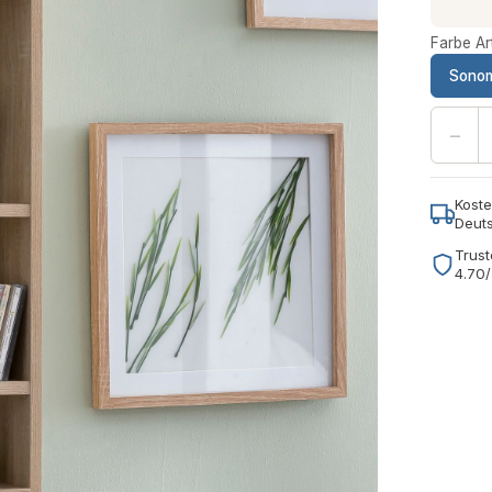
Farbe Art
Sono
−
Koste
Deut
Trust
4.70/