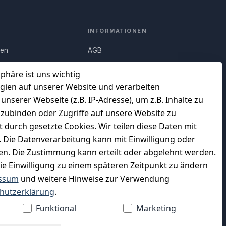
INFORMATIONEN
nen
AGB
Q)
Widerrufsrecht
sphäre ist uns wichtig
Datenschutz
gien auf unserer Website und verarbeiten
serer Webseite (z.B. IP-Adresse), um z.B. Inhalte zu
uf
Impressum
nzubinden oder Zugriffe auf unsere Website zu
Unser Unternehmen
t durch gesetzte Cookies. Wir teilen diese Daten mit
en
Charity & Wohltätigkeit
n. Die Datenverarbeitung kann mit Einwilligung oder
gen. Die Zustimmung kann erteilt oder abgelehnt werden.
die Einwilligung zu einem späteren Zeitpunkt zu ändern
ssum
und weitere Hinweise zur Verwendung
WIR VERSENDEN MIT
hutzerklärung
.
Funktional
Marketing