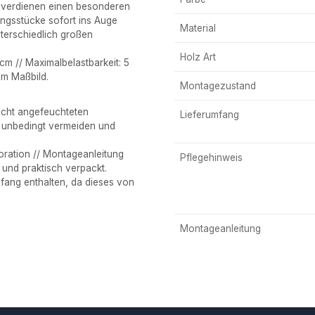
 verdienen einen besonderen
lingsstücke sofort ins Auge
Material
nterschiedlich großen
Holz Art
m // Maximalbelastbarkeit: 5
im Maßbild.
Montagezustand
icht angefeuchteten
Lieferumfang
r unbedingt vermeiden und
ation // Montageanleitung
Pflegehinweis
t und praktisch verpackt.
mfang enthalten, da dieses von
Montageanleitung