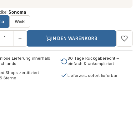
ikel:
Sonoma
ma
Weiß
+
IN DEN WARENKORB
nlose Lieferung innerhalb
30 Tage Rückgaberecht –
schlands
einfach & unkompliziert
ed Shops zertifiziert –
Lieferzeit: sofort lieferbar
5 Sterne