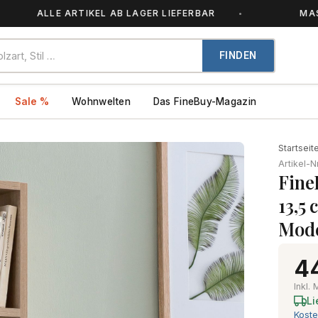
ALLE ARTIKEL AB LAGER LIEFERBAR
MASSIVHOL
FINDEN
Sale %
Wohnwelten
Das FineBuy-Magazin
Startseit
Artikel-N
Fine
13,5
Mod
4
Inkl.
Li
Koste