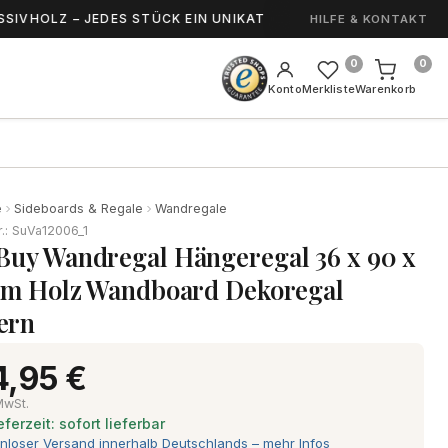
Z – JEDES STÜCK EIN UNIKAT
HANDGEFERTIGT
HILFE & KONTAKT
0
0
Konto
Merkliste
Warenkorb
e
Sideboards & Regale
Wandregale
r.: SuVa12006_1
Buy Wandregal Hängeregal 36 x 90 x
 cm Holz Wandboard Dekoregal
ern
4,95 €
 MwSt.
eferzeit: sofort lieferbar
nloser Versand innerhalb Deutschlands – mehr Infos