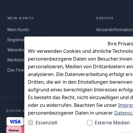
MEIN KONTO
SERVICE
Mein Konto
Versandinformatio
Registrieren
Häufige Fragen (FA
Ihre Privat
Warenkorb
Rücksendung
Wir verwenden Cookies und ähnliche Technolo
personenbezogene Daten von Besucher:innen un
Merkliste
Persönlicher Rückr
personalisieren, Medien von Drittanbietern ei
Das FineBuy-Magazin
Erfahrungen
analysieren. Die Datenverarbeitung erfolgt ers
Vertrag widerruf
Dritten, die wir in den Einstellungen benenne
aufgrund eines berechtigten Interesses erfol
Es besteht das Recht, nicht einzuwilligen und 
oder zu widerrufen. Beachten Sie unser
Impre
BEQUEM BEZAHLEN MIT
personenbezogener Daten in unserer
Datensc
Essenziell
Externe Medien