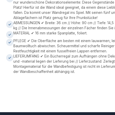
nur wunderschöne Dekorationselemente: Diese Gegenstände
Platz! Hierfür ist die Wand ideal geeignet, da einem diese Lieb
fallen. Da kommt unser Wandregal ins Spiel. Mit seinen fünf u
Ablagefächern ist Platz genug für Ihre Prunkstücke!
ABMESSUNGEN ✔ Breite: 36 cm // Höhe: 90 cm // Tiefe: 14,5 c
kg // Die Innenabmessungen der einzelnen Fächer finden Sie 
MATERIAL ✔ 16 mm starke Spanplatte, foliert.
PFLEGE ✔ Die Oberfläche am besten mit einem lauwarmen, le
Baumwolltuch abwischen. Scheuermittel und scharfe Reinige
Restfeuchtigkeit mit einem fusselfreien Lappen entfernen.
LIEFERUMFANG ✔ Ein Bücherregal zum Aufhängen ohne Dekor
und -material liegen der Lieferung bei // Lieferzustand: Zerleg
Montagematerial für die Wandbefestigung ist nicht im Lieferu
der Wandbeschaffenheit abhängig ist.