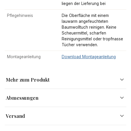
liegen der Lieferung bei
Pflegehinweis
Die Oberfläche mit einem
lauwarm angefeuchteten
Baumwolltuch reinigen. Keine
Scheuermittel, scharfen
Reinigungsmittel oder tropfnasse
Tücher verwenden.
Montageanleitung
Download Montageanleitung
Mehr zum Produkt
Abmessungen
Auf dem Holzweg
Versand
Mit den trendigen Regalen von FineBuy befindest Du Dich auf
Breite
50 cm
Versandinformationen
dem Weg zu einer von Naturprodukten geprägten Einrichtung.