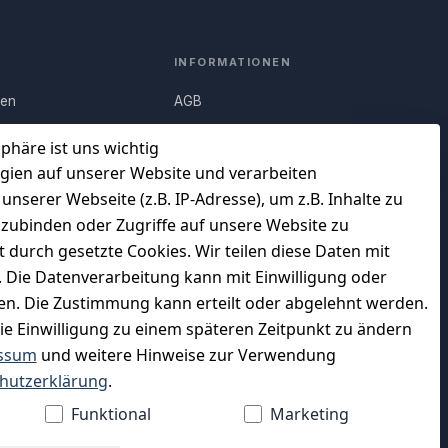
INFORMATIONEN
nen
AGB
Q)
Widerrufsrecht
sphäre ist uns wichtig
Datenschutz
gien auf unserer Website und verarbeiten
serer Webseite (z.B. IP-Adresse), um z.B. Inhalte zu
uf
Impressum
nzubinden oder Zugriffe auf unsere Website zu
Unser Unternehmen
t durch gesetzte Cookies. Wir teilen diese Daten mit
en
Charity & Wohltätigkeit
n. Die Datenverarbeitung kann mit Einwilligung oder
gen. Die Zustimmung kann erteilt oder abgelehnt werden.
die Einwilligung zu einem späteren Zeitpunkt zu ändern
ssum
und weitere Hinweise zur Verwendung
WIR VERSENDEN MIT
hutzerklärung
.
Funktional
Marketing