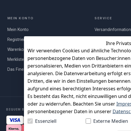
MEIN KONTO
SERVICE
Mein Konto
Versandinformatio
Registrieren
Häufige Fragen (FA
Ihre Privat
Warenkorb
Rücksendung
Wir verwenden Cookies und ähnliche Technolo
personenbezogene Daten von Besucher:innen un
Merkliste
Persönlicher Rückr
personalisieren, Medien von Drittanbietern ei
Das FineBuy-Magazin
Erfahrungen
analysieren. Die Datenverarbeitung erfolgt ers
Vertrag widerruf
Dritten, die wir in den Einstellungen benenne
aufgrund eines berechtigten Interesses erfol
Es besteht das Recht, nicht einzuwilligen und 
oder zu widerrufen. Beachten Sie unser
Impre
BEQUEM BEZAHLEN MIT
personenbezogener Daten in unserer
Datensc
Essenziell
Externe Medien