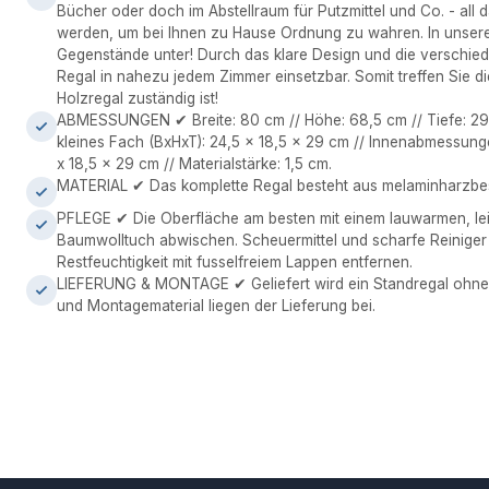
Bücher oder doch im Abstellraum für Putzmittel und Co. - all
werden, um bei Ihnen zu Hause Ordnung zu wahren. In unsere
Gegenstände unter! Durch das klare Design und die verschied
Regal in nahezu jedem Zimmer einsetzbar. Somit treffen Sie d
Holzregal zuständig ist!
ABMESSUNGEN ✔ Breite: 80 cm // Höhe: 68,5 cm // Tiefe: 29
kleines Fach (BxHxT): 24,5 x 18,5 x 29 cm // Innenabmessung
x 18,5 x 29 cm // Materialstärke: 1,5 cm.
MATERIAL ✔ Das komplette Regal besteht aus melaminharzbes
PFLEGE ✔ Die Oberfläche am besten mit einem lauwarmen, le
Baumwolltuch abwischen. Scheuermittel und scharfe Reinige
Restfeuchtigkeit mit fusselfreiem Lappen entfernen.
LIEFERUNG & MONTAGE ✔ Geliefert wird ein Standregal ohne 
und Montagematerial liegen der Lieferung bei.