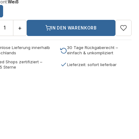
ont:
Weiß
+
IN DEN WARENKORB
nlose Lieferung innerhalb
30 Tage Rückgaberecht –
schlands
einfach & unkompliziert
ed Shops zertifiziert –
Lieferzeit: sofort lieferbar
5 Sterne