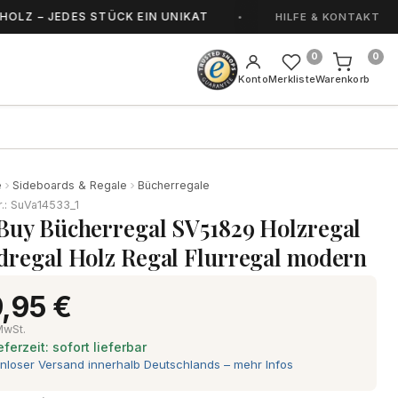
EDES STÜCK EIN UNIKAT
HANDGEFERTIGT IN S
HILFE & KONTAKT
0
0
Konto
Merkliste
Warenkorb
e
Sideboards & Regale
Bücherregale
r.: SuVa14533_1
Buy Bücherregal SV51829 Holzregal
dregal Holz Regal Flurregal modern
,95 €
 MwSt.
eferzeit: sofort lieferbar
nloser Versand innerhalb Deutschlands – mehr Infos