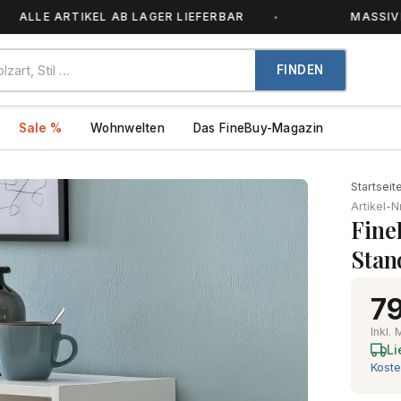
ARTIKEL AB LAGER LIEFERBAR
MASSIVHOLZ – J
FINDEN
Sale %
Wohnwelten
Das FineBuy-Magazin
Startseit
Artikel-N
Fine
Stan
79
Inkl.
Li
Koste