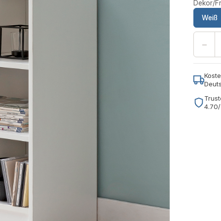
Dekor/Fr
Weiß
−
Koste
Deut
Trust
4.70/