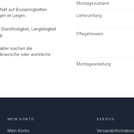
Montagezustand
fekt auf Boxspringbetten
gen im Liegen.
Lieferumfang
Standfestigkeit, Langlebigkeit
Pflegehinweis
g.
rakter machen die
ndinavische oder wohnliche
Montageanleitung
MEIN KONTO
SERVICE
Mein Konto
Versandinformatio