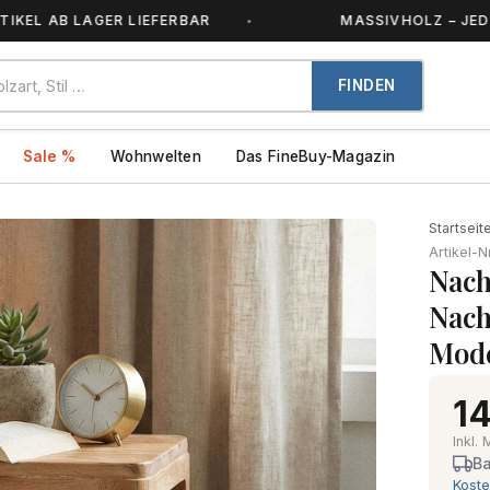
B LAGER LIEFERBAR
MASSIVHOLZ – JEDES STÜC
FINDEN
Sale %
Wohnwelten
Das FineBuy-Magazin
Startseit
Artikel-N
Nach
Nach
Mod
14
Inkl.
Ba
Koste