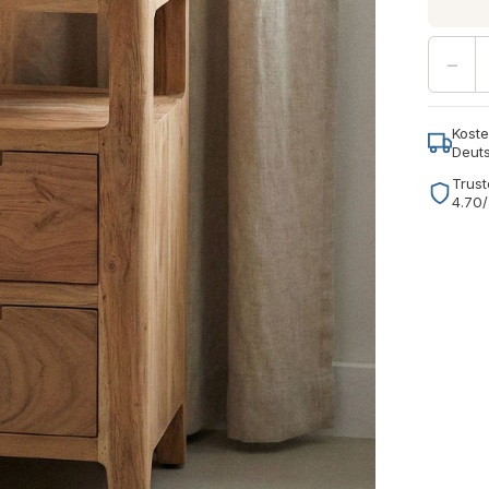
−
Koste
Deut
Trust
4.70/