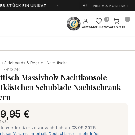
K EIN UNIKAT
HANDGEFERTIGT IN SORGFÄLTI
HILFE & KONTAKT
0
0
Konto
Merkliste
Warenkorb
e
Sideboards & Regale
Nachttische
r.: FB113240
ttisch Massivholz Nachtkonsole
tkästchen Schublade Nachtschrank
ern
9,95 €
 MwSt.
ld wieder da – voraussichtlich ab 03.09.2026
nloser Versand innerhalb Deutschlands – mehr Infos