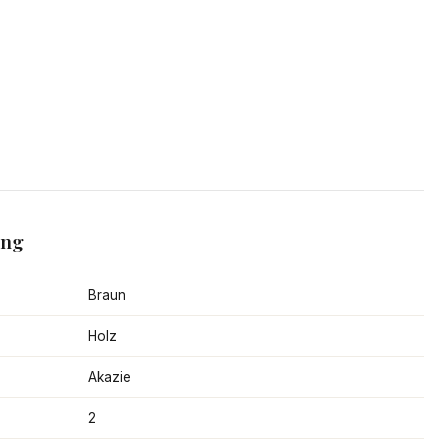
ang
Braun
Holz
Akazie
2