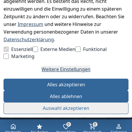
abgelehnt werden. Es besteht das Recht, nicht
einzuwilligen und die Einwilligung zu einem späteren
Zeitpunkt zu ändern oder zu widerrufen. Beachten Sie
BESUCHE UNS
unser
Impressum
und weitere Hinweise zur
Verwendung personenbezogener Daten in unserer
Datenschutzerklärung
.
BEQUEM BEZAHLEN MIT
Essenziell
Externe Medien
Funktional
Marketing
Weitere Einstellungen
WIR VERSENDEN MIT
Alles akzeptieren
Alles ablehnen
Auswahl akzeptieren
Alle Preise inkl. MwSt. · © 2026 finebuy.de · Alle Rechte
vorbehalten
0
0
AGB
Datenschutz
Impressum
Widerrufsrecht
Cookie-Einstellungen