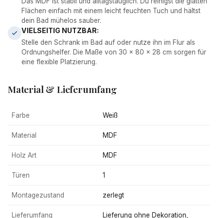
Das MDF ist stabil und alltagstauglich. Du reinigst die glatten
Flächen einfach mit einem leicht feuchten Tuch und hältst
dein Bad mühelos sauber.
VIELSEITIG NUTZBAR:
Stelle den Schrank im Bad auf oder nutze ihn im Flur als
Ordnungshelfer. Die Maße von 30 x 80 x 28 cm sorgen für
eine flexible Platzierung.
Material & Lieferumfang
Farbe
Weiß
Material
MDF
Holz Art
MDF
Türen
1
Montagezustand
zerlegt
Lieferumfang
Lieferung ohne Dekoration,