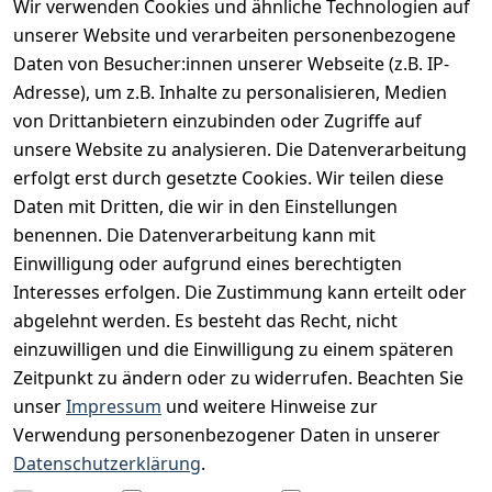
Wir verwenden Cookies und ähnliche Technologien auf
Vertrag widerrufen
unserer Website und verarbeiten personenbezogene
Daten von Besucher:innen unserer Webseite (z.B. IP-
INFORMATIONEN
Adresse), um z.B. Inhalte zu personalisieren, Medien
AGB
von Drittanbietern einzubinden oder Zugriffe auf
unsere Website zu analysieren. Die Datenverarbeitung
Widerrufsrecht
erfolgt erst durch gesetzte Cookies. Wir teilen diese
Datenschutz
Daten mit Dritten, die wir in den Einstellungen
Impressum
benennen. Die Datenverarbeitung kann mit
Unser Unternehmen
Einwilligung oder aufgrund eines berechtigten
Interesses erfolgen. Die Zustimmung kann erteilt oder
Charity & Wohltätigkeit
abgelehnt werden. Es besteht das Recht, nicht
einzuwilligen und die Einwilligung zu einem späteren
Zeitpunkt zu ändern oder zu widerrufen. Beachten Sie
BESUCHE UNS
unser
Impressum
und weitere Hinweise zur
Verwendung personenbezogener Daten in unserer
Datenschutzerklärung
.
BEQUEM BEZAHLEN MIT