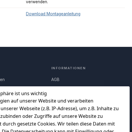
verwenden.
Download Montageanleitung
INFORMATIONEN
nen
AGB
Q)
Widerrufsrecht
sphäre ist uns wichtig
Datenschutz
gien auf unserer Website und verarbeiten
serer Webseite (z.B. IP-Adresse), um z.B. Inhalte zu
uf
Impressum
nzubinden oder Zugriffe auf unsere Website zu
Unser Unternehmen
t durch gesetzte Cookies. Wir teilen diese Daten mit
en
Charity & Wohltätigkeit
n. Die Datenverarbeitung kann mit Einwilligung oder