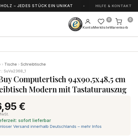
 JEDES STÜCK EIN UNIKAT
HANDGEFERTIGT IN
HILFE & KONTAKT
0
0
Konto
Merkliste
Warenkorb
e
Tische
Schreibtische
r.: SuVa2368_1
Buy Computertisch 94x90,5x48,5 cm
eibtisch Modern mit Tastaturauszug
,95 €
 MwSt.
eferzeit: sofort lieferbar
nloser Versand innerhalb Deutschlands – mehr Infos