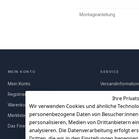
Montageanleitung
MEIN KONTO
SERVICE
Mein Konto
Versandinformatio
Registrieren
Häufige Fragen (FA
Ihre Privat
Warenkorb
Rücksendung
Wir verwenden Cookies und ähnliche Technolo
personenbezogene Daten von Besucher:innen un
Merkliste
Persönlicher Rückr
personalisieren, Medien von Drittanbietern ei
Das FineBuy-Magazin
Erfahrungen
analysieren. Die Datenverarbeitung erfolgt ers
Vertrag widerruf
Dritten, die wir in den Einstellungen benenne