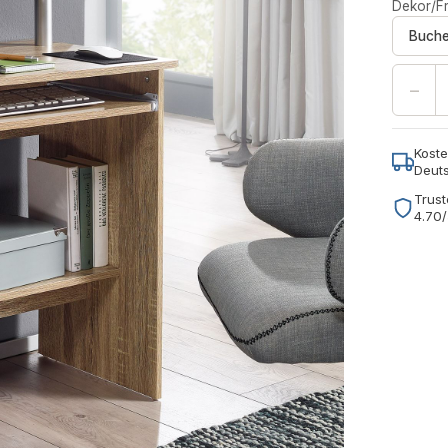
Dekor/Fr
Buch
−
Koste
Deut
Trust
4.70/