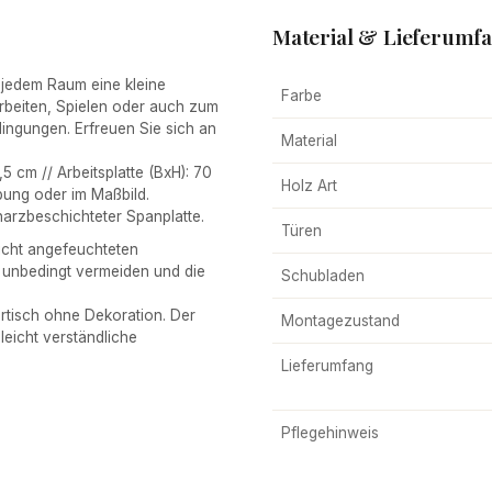
Material & Lieferumf
jedem Raum eine kleine
Farbe
Arbeiten, Spielen oder auch zum
dingungen. Erfreuen Sie sich an
Material
 cm // Arbeitsplatte (BxH): 70
Holz Art
bung oder im Maßbild.
arzbeschichteter Spanplatte.
Türen
icht angefeuchteten
 unbedingt vermeiden und die
Schubladen
isch ohne Dekoration. Der
Montagezustand
 leicht verständliche
.
Lieferumfang
Pflegehinweis