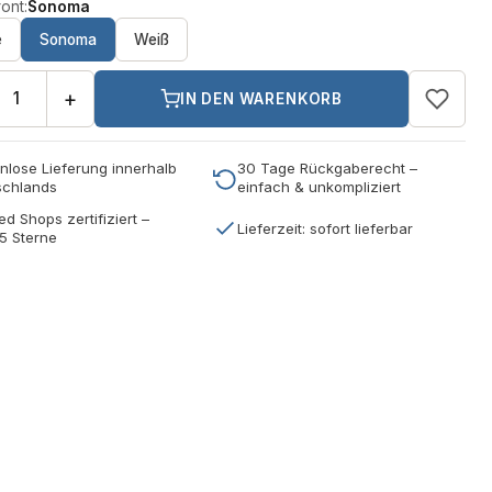
ont:
Sonoma
e
Sonoma
Weiß
+
IN DEN WARENKORB
nlose Lieferung innerhalb
30 Tage Rückgaberecht –
schlands
einfach & unkompliziert
ed Shops zertifiziert –
Lieferzeit: sofort lieferbar
5 Sterne