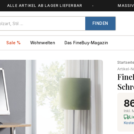
E ARTIKEL AB LAGER LIEFERBAR
MASSIVHOLZ –
FINDEN
Sale %
Wohnwelten
Das FineBuy-Magazin
Startseit
Artikel-N
Fine
Schr
86
Inkl.
Li
Koste