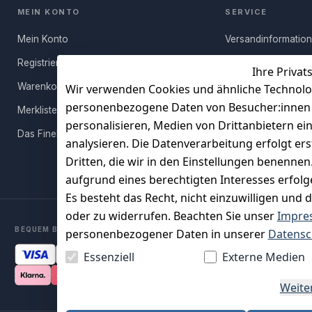
MEIN KONTO
SERVICE
Mein Konto
Versandinformatio
Registrieren
Häufige Fragen (FA
Ihre Privat
Warenkorb
Rücksendung
Wir verwenden Cookies und ähnliche Technolo
personenbezogene Daten von Besucher:innen un
Merkliste
Persönlicher Rückr
personalisieren, Medien von Drittanbietern ei
Das FineBuy-Magazin
Erfahrungen
analysieren. Die Datenverarbeitung erfolgt ers
Vertrag widerruf
Dritten, die wir in den Einstellungen benenne
aufgrund eines berechtigten Interesses erfol
Es besteht das Recht, nicht einzuwilligen und 
oder zu widerrufen. Beachten Sie unser
Impre
BEQUEM BEZAHLEN MIT
personenbezogener Daten in unserer
Datensc
Essenziell
Externe Medien
Weite