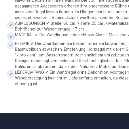
stilvolles Zeichen an Ihren Wänden! Die von Ihnen auserwäh
gesammelten Accessoires erhalten ihre angemessene Bühne u
mehr vom Regal lassen können. Im Übrigen macht das ausdru
dieses ebenso zum Schmuckstück wie Ihre platzierten Kostbark
ABMESSUNGEN ✔ Breite: 80 cm // Tiefe: 25 cm // Materialstär
Bohrlöcher zur Wandmontage: 47 cm.
MATERIAL ✔ Die Wandkonsole besteht aus Akazie Massivholz
PFLEGE ✔ Die Oberflächen am besten mit einem lauwarmen, l
Baumwolltuch abwischen. Empfehlung: Holzregal mit klarem S
1x pro Jahr), um Wasserrändern oder ähnlichem vorzubeugen.
Reiniger unbedingt vermeiden und Restfeuchtigkeit mit fussel
Polituren ist abzuraten, da sie dem Naturholz Möbel auf Daue
LIEFERUMFANG ✔ Ein Wandregal ohne Dekoration. Montagemat
Wandbefestigung ist nicht im Lieferumfang enthalten, da die
abhängig ist