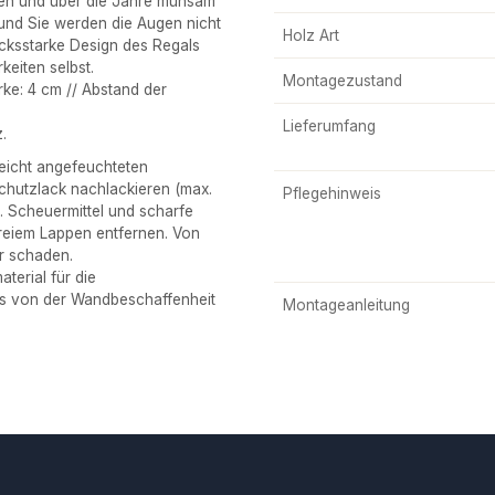
lten und über die Jahre mühsam
nd Sie werden die Augen nicht
Holz Art
cksstarke Design des Regals
eiten selbst.
Montagezustand
ke: 4 cm // Abstand der
Lieferumfang
.
eicht angefeuchteten
chutzlack nachlackieren (max.
Pflegehinweis
 Scheuermittel und scharfe
freiem Lappen entfernen. Von
r schaden.
erial für die
ses von der Wandbeschaffenheit
Montageanleitung