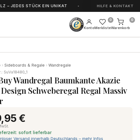
DES STÜCK EIN UNIKAT
HANDGEFERTIGT IN S
HILFE & KONTAKT
0
0
Konto
Merkliste
Warenkorb
e
Sideboards & Regale
Wandregale
r.: SuVa18480_1
Buy Wandregal Baumkante Akazie
 Design Schweberegal Regal Massiv
r
,95 €
 MwSt.
eferzeit: sofort lieferbar
nloser Versand innerhalb Deutschlands – mehr Infos