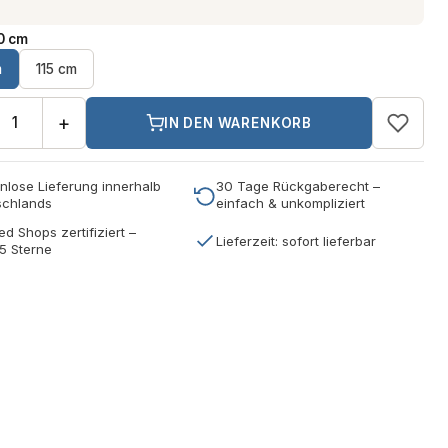
0 cm
m
115 cm
+
IN DEN WARENKORB
nlose Lieferung innerhalb
30 Tage Rückgaberecht –
schlands
einfach & unkompliziert
ed Shops zertifiziert –
Lieferzeit: sofort lieferbar
5 Sterne