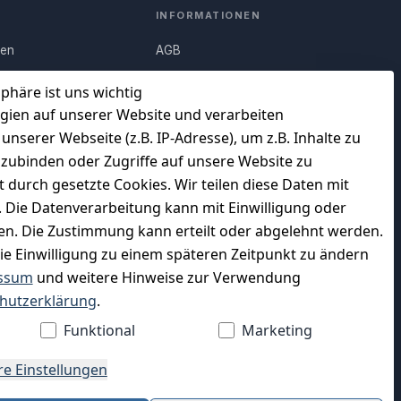
INFORMATIONEN
nen
AGB
Q)
Widerrufsrecht
sphäre ist uns wichtig
Datenschutz
gien auf unserer Website und verarbeiten
serer Webseite (z.B. IP-Adresse), um z.B. Inhalte zu
uf
Impressum
nzubinden oder Zugriffe auf unsere Website zu
Unser Unternehmen
t durch gesetzte Cookies. Wir teilen diese Daten mit
en
Charity & Wohltätigkeit
n. Die Datenverarbeitung kann mit Einwilligung oder
gen. Die Zustimmung kann erteilt oder abgelehnt werden.
die Einwilligung zu einem späteren Zeitpunkt zu ändern
ssum
und weitere Hinweise zur Verwendung
WIR VERSENDEN MIT
hutzerklärung
.
Funktional
Marketing
re Einstellungen