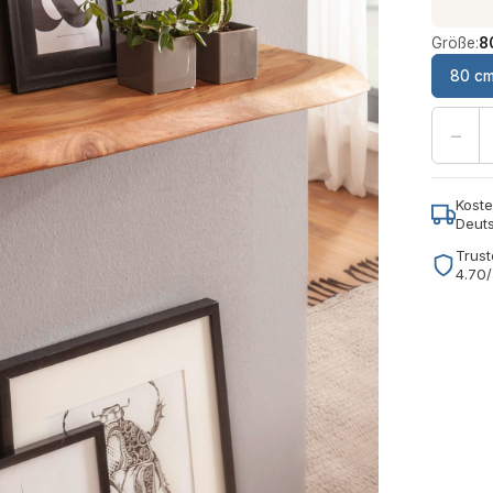
Größe:
8
80 c
−
Koste
Deut
Trust
4.70/