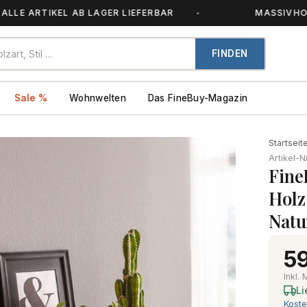
ARTIKEL AB LAGER LIEFERBAR
MASSIVHOLZ – JE
FINDEN
Sale %
Wohnwelten
Das FineBuy-Magazin
Startseit
Artikel-N
Fine
Holz
Natu
59
Inkl.
Li
Koste