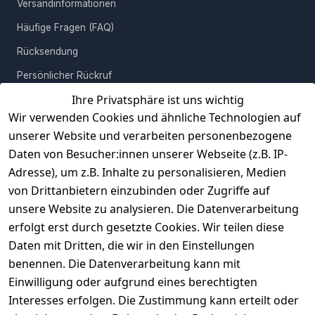
antiken Charakter, so dass es sich wunderbar mit Holz- und
Versandinformationen
Steinelementen kombinieren lässt. Aber auch moderne
Häufige Fragen (FAQ)
Möbelstücke aus Glas, Metall oder Kunststoff werden mit diesem
Accessoire perfekt ergänzt. Dank dem zeitlosen Design macht
Rücksendung
es jeden Trend mit und fügt sich perfekt in Ihren Wohnraum ein.
Persönlicher Rückruf
Die Marke Wohnling steht für kreative Wohnaccessoires und
Ihre Privatsphäre ist uns wichtig
Erfahrungen
Möbel zum Wohnfühlen in höchster Qualität. Bei der
Wir verwenden Cookies und ähnliche Technologien auf
Vertrag widerrufen
Produktentwicklung verbindet der Hersteller Funktionalität mit
unserer Website und verarbeiten personenbezogene
ansprechendem Design.
Daten von Besucher:innen unserer Webseite (z.B. IP-
INFORMATIONEN
Die Lieferung erfolgt im zerlegten Zustand und praktisch
Adresse), um z.B. Inhalte zu personalisieren, Medien
verpackt. Dank der leicht verständlichen Montageanleitung und
AGB
von Drittanbietern einzubinden oder Zugriffe auf
der durchdachten Konstruktion, lässt sich das Wohnling Deko
unsere Website zu analysieren. Die Datenverarbeitung
Widerrufsrecht
Geweih schnell zusammenbauen und ganz einfach aufhängen.
erfolgt erst durch gesetzte Cookies. Wir teilen diese
Datenschutz
Daten mit Dritten, die wir in den Einstellungen
Impressum
benennen. Die Datenverarbeitung kann mit
Unser Unternehmen
Einwilligung oder aufgrund eines berechtigten
Interesses erfolgen. Die Zustimmung kann erteilt oder
Charity & Wohltätigkeit