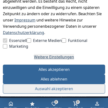
abgelehnt werden. Es besteht das Recht, nicht
einzuwilligen und die Einwilligung zu einem späteren
Zeitpunkt zu ändern oder zu widerrufen. Beachten Sie
BESUCHE UNS
unser
Impressum
und weitere Hinweise zur
Verwendung personenbezogener Daten in unserer
Datenschutzerklärung
.
BEQUEM BEZAHLEN MIT
Essenziell
Externe Medien
Funktional
Marketing
Weitere Einstellungen
WIR VERSENDEN MIT
Alles akzeptieren
Alles ablehnen
Auswahl akzeptieren
Alle Preise inkl. MwSt. · © 2026 finebuy.de · Alle Rechte
vorbehalten
0
0
AGB
Datenschutz
Impressum
Widerrufsrecht
Cookie-Einstellungen