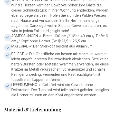
WILDER WESTEN ✔Mit diesem Bull Geweih schlagen nicht
nur die Herzen kerniger Cowboys höher. Ihre Gäste die
dieses Schmuckstück in Ihrer Wohnung entdecken, werden
ebenso begeistert sein. Holen Sie sich den Wilden Westen
nach Hause und verwandeln Sie Ihr Heim in eine urige
Jagdhütte. Ganz egal wohin Sie das Geweih platzieren, es
wird in jedem Fall ein Highlight sein!
ABMESSUNGEN ✔ Breite: 100 cm // Höhe 40 cm // Tiefe: 6
cm // Kopf ohne Hörner (BxH): 13,5 x 26,5 cm.
MATERIAL ✔ Der Stierkopf besteht aus Aluminium.
PFLEGE ✔ Die Oberfläche am besten mit einem lauwarmen,
leicht angefeuchteten Baumwolltuch abwischen. Bitte keine
harten Bürsten oder Metallschwämme verwenden, da diese
Kratzer im Metall verursachen. Scheuermittel und scharfe
Reiniger unbedingt vermeiden und Restfeuchtigkeit mit
fusselfreiem Lappen entfernen.
LIEFERUMFANG ✔ Geliefert wird ein Geweih ohne
Dekoration. Der Tierkopf wird teilmontiert geliefert, lediglich
die Hörner müssen an den Kopf angebracht werden.
Material & Lieferumfang