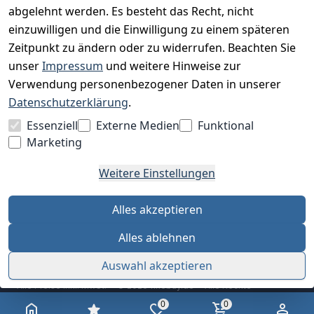
abgelehnt werden. Es besteht das Recht, nicht
einzuwilligen und die Einwilligung zu einem späteren
Zeitpunkt zu ändern oder zu widerrufen. Beachten Sie
BESUCHE UNS
unser
Impressum
und weitere Hinweise zur
Verwendung personenbezogener Daten in unserer
Datenschutzerklärung
.
BEQUEM BEZAHLEN MIT
Essenziell
Externe Medien
Funktional
Marketing
Weitere Einstellungen
WIR VERSENDEN MIT
Alles akzeptieren
Alles ablehnen
Auswahl akzeptieren
Alle Preise inkl. MwSt. · © 2026 finebuy.de · Alle Rechte
vorbehalten
0
0
AGB
Datenschutz
Impressum
Widerrufsrecht
Cookie-Einstellungen