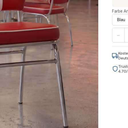
Farbe Art
Blau
−
Koste
Deut
Trust
4.70/