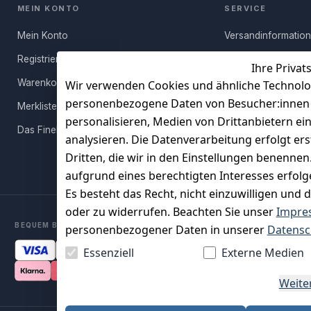
MEIN KONTO
SERVICE
Mein Konto
Versandinformatio
Registrieren
Häufige Fragen (FA
Ihre Privat
Warenkorb
Rücksendung
Wir verwenden Cookies und ähnliche Technolo
personenbezogene Daten von Besucher:innen un
Merkliste
Persönlicher Rückr
personalisieren, Medien von Drittanbietern ei
Das FineBuy-Magazin
Erfahrungen
analysieren. Die Datenverarbeitung erfolgt ers
Vertrag widerruf
Dritten, die wir in den Einstellungen benenne
aufgrund eines berechtigten Interesses erfol
Es besteht das Recht, nicht einzuwilligen und 
oder zu widerrufen. Beachten Sie unser
Impre
BEQUEM BEZAHLEN MIT
personenbezogener Daten in unserer
Datensc
Essenziell
Externe Medien
Weite