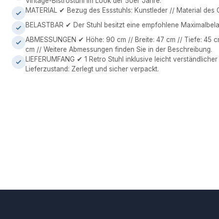
Vintage-Bistrostuhl im Look der 50er Jahre.
MATERIAL ✔ Bezug des Essstuhls: Kunstleder // Material des G
BELASTBAR ✔ Der Stuhl besitzt eine empfohlene Maximalbelas
ABMESSUNGEN ✔ Höhe: 90 cm // Breite: 47 cm // Tiefe: 45 cm 
cm // Weitere Abmessungen finden Sie in der Beschreibung.
LIEFERUMFANG ✔ 1 Retro Stuhl inklusive leicht verständlicher
Lieferzustand: Zerlegt und sicher verpackt.