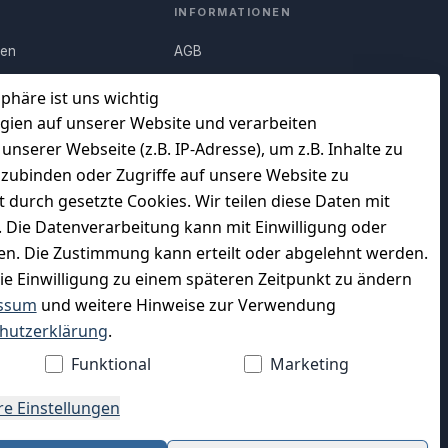
INFORMATIONEN
nen
AGB
Q)
Widerrufsrecht
sphäre ist uns wichtig
Datenschutz
gien auf unserer Website und verarbeiten
serer Webseite (z.B. IP-Adresse), um z.B. Inhalte zu
uf
Impressum
nzubinden oder Zugriffe auf unsere Website zu
Unser Unternehmen
t durch gesetzte Cookies. Wir teilen diese Daten mit
en
Charity & Wohltätigkeit
n. Die Datenverarbeitung kann mit Einwilligung oder
gen. Die Zustimmung kann erteilt oder abgelehnt werden.
die Einwilligung zu einem späteren Zeitpunkt zu ändern
ssum
und weitere Hinweise zur Verwendung
WIR VERSENDEN MIT
hutzerklärung
.
Funktional
Marketing
re Einstellungen