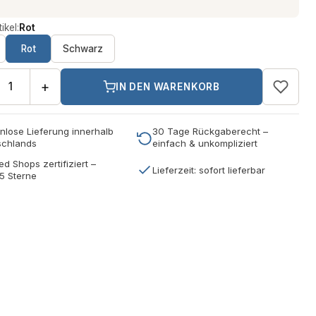
ikel:
Rot
Rot
Schwarz
+
IN DEN WARENKORB
nlose Lieferung innerhalb
30 Tage Rückgaberecht –
schlands
einfach & unkompliziert
ed Shops zertifiziert –
Lieferzeit: sofort lieferbar
5 Sterne