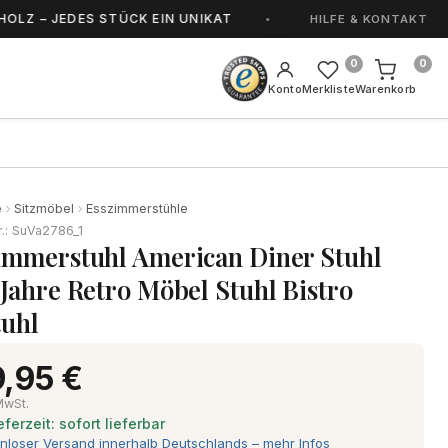
JEDES STÜCK EIN UNIKAT
HANDGEFERTIGT IN 
HILFE & KONTAKT
0
0
Konto
Merkliste
Warenkorb
e
Sitzmöbel
Esszimmerstühle
r.: SuVa2786_1
immerstuhl American Diner Stuhl
 Jahre Retro Möbel Stuhl Bistro
tuhl
,95 €
 MwSt.
eferzeit: sofort lieferbar
nloser Versand innerhalb Deutschlands – mehr Infos