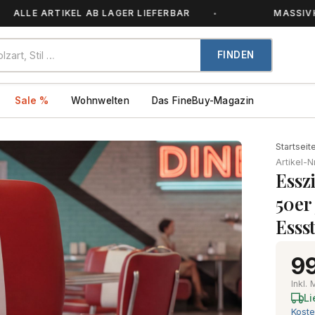
 ARTIKEL AB LAGER LIEFERBAR
MASSIVHOLZ – 
FINDEN
Sale %
Wohnwelten
Das FineBuy-Magazin
Startseit
Artikel-N
Essz
50er
Esss
99
Inkl.
Li
Koste