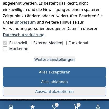
abgelehnt werden. Es besteht das Recht, nicht
einzuwilligen und die Einwilligung zu einem späteren
Zeitpunkt zu ändern oder zu widerrufen. Beachten Sie
BESUCHE UNS
unser
Impressum
und weitere Hinweise zur
Verwendung personenbezogener Daten in unserer
Datenschutzerklärung
.
BEQUEM BEZAHLEN MIT
Essenziell
Externe Medien
Funktional
Marketing
Weitere Einstellungen
WIR VERSENDEN MIT
Alles akzeptieren
Alles ablehnen
Auswahl akzeptieren
Alle Preise inkl. MwSt. · © 2026 finebuy.de · Alle Rechte
vorbehalten
0
0
AGB
Datenschutz
Impressum
Widerrufsrecht
Cookie-Einstellungen