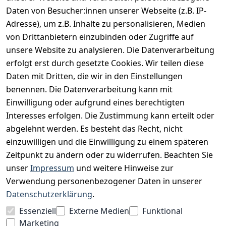
Daten von Besucher:innen unserer Webseite (z.B. IP-
INFORMATIONEN
Adresse), um z.B. Inhalte zu personalisieren, Medien
AGB
von Drittanbietern einzubinden oder Zugriffe auf
unsere Website zu analysieren. Die Datenverarbeitung
Widerrufsrecht
erfolgt erst durch gesetzte Cookies. Wir teilen diese
Datenschutz
Daten mit Dritten, die wir in den Einstellungen
Impressum
benennen. Die Datenverarbeitung kann mit
Unser Unternehmen
Einwilligung oder aufgrund eines berechtigten
Interesses erfolgen. Die Zustimmung kann erteilt oder
Charity & Wohltätigkeit
abgelehnt werden. Es besteht das Recht, nicht
einzuwilligen und die Einwilligung zu einem späteren
Zeitpunkt zu ändern oder zu widerrufen. Beachten Sie
BESUCHE UNS
unser
Impressum
und weitere Hinweise zur
Verwendung personenbezogener Daten in unserer
Datenschutzerklärung
.
BEQUEM BEZAHLEN MIT
Essenziell
Externe Medien
Funktional
Marketing