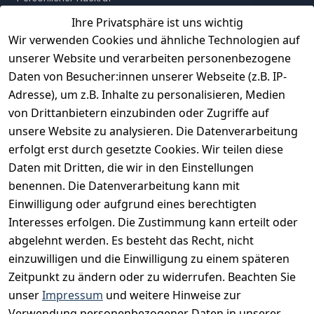
Ihre Privatsphäre ist uns wichtig
Erfahrungen
Wir verwenden Cookies und ähnliche Technologien auf
Vertrag widerrufen
unserer Website und verarbeiten personenbezogene
Daten von Besucher:innen unserer Webseite (z.B. IP-
INFORMATIONEN
Adresse), um z.B. Inhalte zu personalisieren, Medien
AGB
von Drittanbietern einzubinden oder Zugriffe auf
unsere Website zu analysieren. Die Datenverarbeitung
Widerrufsrecht
erfolgt erst durch gesetzte Cookies. Wir teilen diese
Datenschutz
Daten mit Dritten, die wir in den Einstellungen
Impressum
benennen. Die Datenverarbeitung kann mit
Unser Unternehmen
Einwilligung oder aufgrund eines berechtigten
Interesses erfolgen. Die Zustimmung kann erteilt oder
Charity & Wohltätigkeit
abgelehnt werden. Es besteht das Recht, nicht
einzuwilligen und die Einwilligung zu einem späteren
Zeitpunkt zu ändern oder zu widerrufen. Beachten Sie
BESUCHE UNS
unser
Impressum
und weitere Hinweise zur
Verwendung personenbezogener Daten in unserer