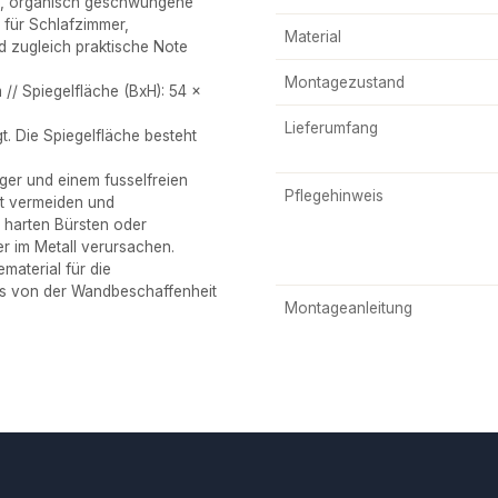
ge, organisch geschwungene
l für Schlafzimmer,
Material
d zugleich praktische Note
Montagezustand
/ Spiegelfläche (BxH): 54 x
Lieferumfang
. Die Spiegelfläche besteht
iger und einem fusselfreien
Pflegehinweis
gt vermeiden und
e harten Bürsten oder
 im Metall verursachen.
aterial für die
ses von der Wandbeschaffenheit
Montageanleitung