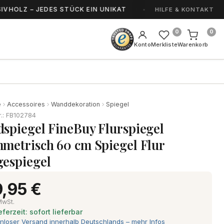
Z – JEDES STÜCK EIN UNIKAT
HANDGEFERTIGT
HILFE & KONTAKT
0
0
Konto
Merkliste
Warenkorb
e
Accessoires
Wanddekoration
Spiegel
r.: FB102784
spiegel FineBuy Flurspiegel
metrisch 60 cm Spiegel Flur
espiegel
,95 €
 MwSt.
eferzeit: sofort lieferbar
nloser Versand innerhalb Deutschlands – mehr Infos