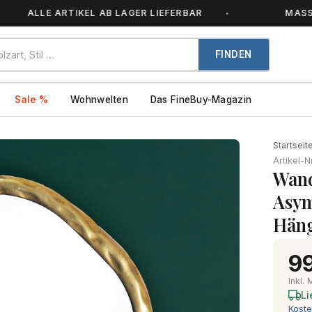
ALLE ARTIKEL AB LAGER LIEFERBAR
MASSIVHOL
FINDEN
Sale %
Wohnwelten
Das FineBuy-Magazin
Startseit
Artikel-N
Wand
Asym
Häng
99
Inkl.
Li
Koste