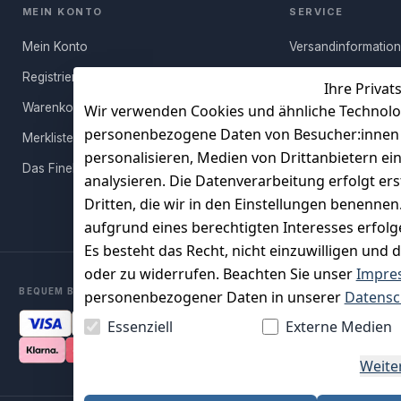
MEIN KONTO
SERVICE
Mein Konto
Versandinformatio
Registrieren
Häufige Fragen (FA
Ihre Privat
Warenkorb
Rücksendung
Wir verwenden Cookies und ähnliche Technolo
personenbezogene Daten von Besucher:innen un
Merkliste
Persönlicher Rückr
personalisieren, Medien von Drittanbietern ei
Das FineBuy-Magazin
Erfahrungen
analysieren. Die Datenverarbeitung erfolgt ers
Vertrag widerruf
Dritten, die wir in den Einstellungen benenne
aufgrund eines berechtigten Interesses erfol
Es besteht das Recht, nicht einzuwilligen und 
oder zu widerrufen. Beachten Sie unser
Impre
BEQUEM BEZAHLEN MIT
personenbezogener Daten in unserer
Datensc
Essenziell
Externe Medien
Weite