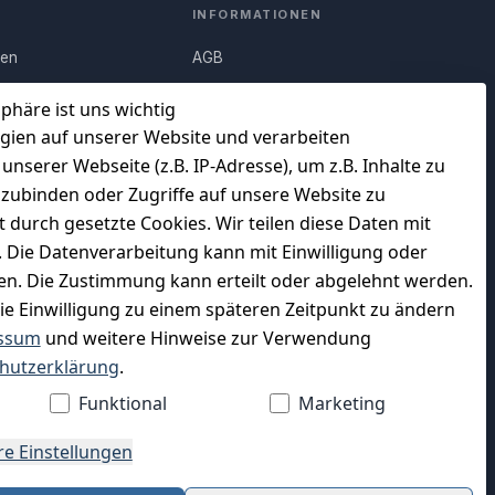
INFORMATIONEN
nen
AGB
Q)
Widerrufsrecht
sphäre ist uns wichtig
Datenschutz
gien auf unserer Website und verarbeiten
serer Webseite (z.B. IP-Adresse), um z.B. Inhalte zu
uf
Impressum
nzubinden oder Zugriffe auf unsere Website zu
Unser Unternehmen
t durch gesetzte Cookies. Wir teilen diese Daten mit
en
Charity & Wohltätigkeit
n. Die Datenverarbeitung kann mit Einwilligung oder
gen. Die Zustimmung kann erteilt oder abgelehnt werden.
die Einwilligung zu einem späteren Zeitpunkt zu ändern
ssum
und weitere Hinweise zur Verwendung
WIR VERSENDEN MIT
hutzerklärung
.
Funktional
Marketing
re Einstellungen