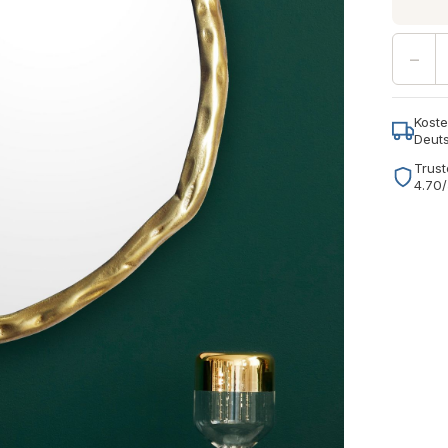
−
Koste
Deut
Trust
4.70/