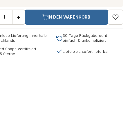
+
IN DEN WARENKORB
nlose Lieferung innerhalb
30 Tage Rückgaberecht –
schlands
einfach & unkompliziert
ed Shops zertifiziert –
Lieferzeit: sofort lieferbar
5 Sterne