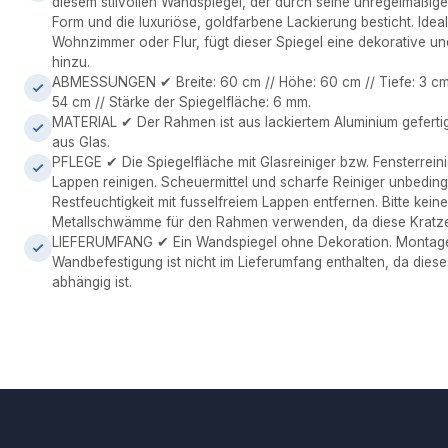
diesem stilvollen Wandspiegel, der durch seine unregelmäßi
Form und die luxuriöse, goldfarbene Lackierung besticht. Idea
Wohnzimmer oder Flur, fügt dieser Spiegel eine dekorative un
hinzu.
ABMESSUNGEN ✔ Breite: 60 cm // Höhe: 60 cm // Tiefe: 3 cm /
54 cm // Stärke der Spiegelfläche: 6 mm.
MATERIAL ✔ Der Rahmen ist aus lackiertem Aluminium gefertigt
aus Glas.
PFLEGE ✔ Die Spiegelfläche mit Glasreiniger bzw. Fensterrein
Lappen reinigen. Scheuermittel und scharfe Reiniger unbedin
Restfeuchtigkeit mit fusselfreiem Lappen entfernen. Bitte kein
Metallschwämme für den Rahmen verwenden, da diese Kratzer
LIEFERUMFANG ✔ Ein Wandspiegel ohne Dekoration. Montagem
Wandbefestigung ist nicht im Lieferumfang enthalten, da die
abhängig ist.