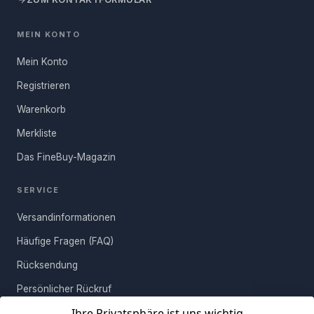
Anzahl Pakete
1
verfügbar. Wir arbeiten daran,
diese Informationen in naher
Zukunft aufzunehmen. Bitte
MEIN KONTO
Hinweis:
Für Österreich, Schweiz und weitere EU-Länder
schaue später noch einmal nach
gelten abweichende Versandkosten.
Mehr erfahren
Aktualisierung.
Mein Konto
Registrieren
FRAGE ABSENDEN
Warenkorb
Merkliste
Das FineBuy-Magazin
SERVICE
Versandinformationen
Häufige Fragen (FAQ)
Rücksendung
Persönlicher Rückruf
Ihre Privatsphäre ist uns wichtig
Erfahrungen