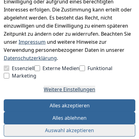
Unser Unternehmen
Einwilligung oder aufgrund eines berechtigten
Interesses erfolgen. Die Zustimmung kann erteilt oder
Charity & Wohltätigkeit
abgelehnt werden. Es besteht das Recht, nicht
einzuwilligen und die Einwilligung zu einem späteren
Zeitpunkt zu ändern oder zu widerrufen. Beachten Sie
BESUCHE UNS
unser
Impressum
und weitere Hinweise zur
Verwendung personenbezogener Daten in unserer
Datenschutzerklärung
.
BEQUEM BEZAHLEN MIT
Essenziell
Externe Medien
Funktional
Marketing
Weitere Einstellungen
WIR VERSENDEN MIT
Alles akzeptieren
Alles ablehnen
Auswahl akzeptieren