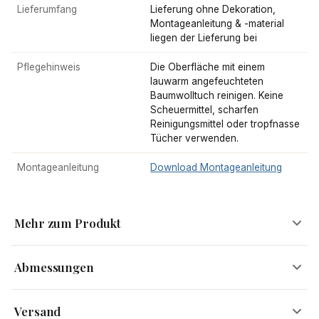
Lieferumfang
Lieferung ohne Dekoration,
Montageanleitung & -material
liegen der Lieferung bei
Pflegehinweis
Die Oberfläche mit einem
lauwarm angefeuchteten
Baumwolltuch reinigen. Keine
Scheuermittel, scharfen
Reinigungsmittel oder tropfnasse
Tücher verwenden.
Montageanleitung
Download Montageanleitung
Mehr zum Produkt
Abmessungen
Moderne Wandgarderobe aus Akazie Massivholz –
Versand
funktional, stilvoll und handgefertigt.