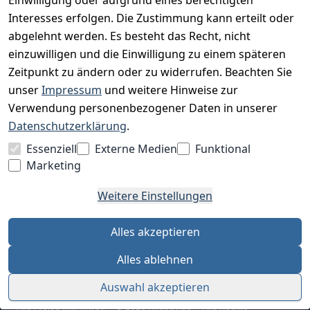
Interesses erfolgen. Die Zustimmung kann erteilt oder
Charity & Wohltätigkeit
abgelehnt werden. Es besteht das Recht, nicht
einzuwilligen und die Einwilligung zu einem späteren
Zeitpunkt zu ändern oder zu widerrufen. Beachten Sie
BESUCHE UNS
unser
Impressum
und weitere Hinweise zur
Verwendung personenbezogener Daten in unserer
Datenschutzerklärung
.
BEQUEM BEZAHLEN MIT
Essenziell
Externe Medien
Funktional
Marketing
Weitere Einstellungen
WIR VERSENDEN MIT
Alles akzeptieren
Alles ablehnen
Auswahl akzeptieren
Alle Preise inkl. MwSt. · © 2026 finebuy.de · Alle Rechte