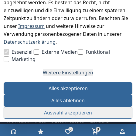
abgelehnt werden. Es besteht das Recht, nicht
einzuwilligen und die Einwilligung zu einem späteren
Zeitpunkt zu ändern oder zu widerrufen. Beachten Sie
BESUCHE UNS
unser
Impressum
und weitere Hinweise zur
Verwendung personenbezogener Daten in unserer
Datenschutzerklärung
.
BEQUEM BEZAHLEN MIT
Essenziell
Externe Medien
Funktional
Marketing
Weitere Einstellungen
WIR VERSENDEN MIT
Alles akzeptieren
Alles ablehnen
Auswahl akzeptieren
Alle Preise inkl. MwSt. · © 2026 finebuy.de · Alle Rechte
vorbehalten
0
0
AGB
Datenschutz
Impressum
Widerrufsrecht
Cookie-Einstellungen