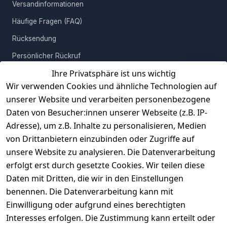
Märchen, die erst beim Anblick des Besonderen zu lächeln
Versandinformationen
vermochte, bringt dieses edle Wohnaccessoire märchenhaften
Häufige Fragen (FAQ)
Glanz in Deinen Alltag. Setze ein Statement mit dieser
goldfarbenen Verführung, die jeden Raum in königlichen Glanz
Rücksendung
taucht!
Persönlicher Rückruf
Ihre Privatsphäre ist uns wichtig
Erfahrungen
Wir verwenden Cookies und ähnliche Technologien auf
Vertrag widerrufen
unserer Website und verarbeiten personenbezogene
Daten von Besucher:innen unserer Webseite (z.B. IP-
INFORMATIONEN
Adresse), um z.B. Inhalte zu personalisieren, Medien
AGB
von Drittanbietern einzubinden oder Zugriffe auf
unsere Website zu analysieren. Die Datenverarbeitung
Widerrufsrecht
erfolgt erst durch gesetzte Cookies. Wir teilen diese
Datenschutz
Daten mit Dritten, die wir in den Einstellungen
Impressum
benennen. Die Datenverarbeitung kann mit
Unser Unternehmen
Einwilligung oder aufgrund eines berechtigten
Interesses erfolgen. Die Zustimmung kann erteilt oder
Charity & Wohltätigkeit