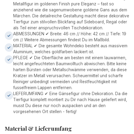
Metallfigur im goldenen Finish pure Eleganz – fast so
anziehend wie die sagenumwobene goldene Gans aus dem
Märchen. Die detailreiche Gestaltung macht diese dekorative
Tierfigur zum stilvollen Blickfang auf Sideboard, Regal oder
als Teil einer anspruchsvollen Tischdekoration.
ABMESSUNGEN ✔ Breite: 46 cm // Höhe: 42 cm // Tiefe: 19
cm // Weitere Abmessungen findest Du im Maßbild.
MATERIAL ✔ Die gesamte Wohndeko besteht aus massivem
Aluminium, welches goldfarben lackiert ist.
PFLEGE ✔ Die Oberfläche am besten mit einem lauwarmen,
leicht angefeuchteten Baumwolltuch abwischen. Bitte keine
harten Bürsten oder Metallschwämme verwenden, da diese
Kratzer im Metall verursachen. Scheuermittel und scharfe
Reiniger unbedingt vermeiden und Restfeuchtigkeit mit
fusselfreiem Lappen entfernen.
LIEFERUMFANG ✔ Eine Gänsefigur ohne Dekoration. Da die
Tierfigur komplett montiert zu Dir nach Hause geliefert wird,
musst Du diese nur noch auspacken und an den
vorgesehenen Ort stellen - fertig!
Material & Lieferumfang