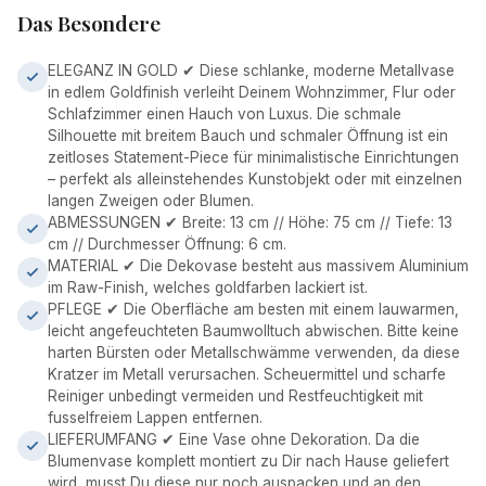
Das Besondere
ELEGANZ IN GOLD ✔ Diese schlanke, moderne Metallvase
in edlem Goldfinish verleiht Deinem Wohnzimmer, Flur oder
Schlafzimmer einen Hauch von Luxus. Die schmale
Silhouette mit breitem Bauch und schmaler Öffnung ist ein
zeitloses Statement-Piece für minimalistische Einrichtungen
– perfekt als alleinstehendes Kunstobjekt oder mit einzelnen
langen Zweigen oder Blumen.
ABMESSUNGEN ✔ Breite: 13 cm // Höhe: 75 cm // Tiefe: 13
cm // Durchmesser Öffnung: 6 cm.
MATERIAL ✔ Die Dekovase besteht aus massivem Aluminium
im Raw-Finish, welches goldfarben lackiert ist.
PFLEGE ✔ Die Oberfläche am besten mit einem lauwarmen,
leicht angefeuchteten Baumwolltuch abwischen. Bitte keine
harten Bürsten oder Metallschwämme verwenden, da diese
Kratzer im Metall verursachen. Scheuermittel und scharfe
Reiniger unbedingt vermeiden und Restfeuchtigkeit mit
fusselfreiem Lappen entfernen.
LIEFERUMFANG ✔ Eine Vase ohne Dekoration. Da die
Blumenvase komplett montiert zu Dir nach Hause geliefert
wird, musst Du diese nur noch auspacken und an den