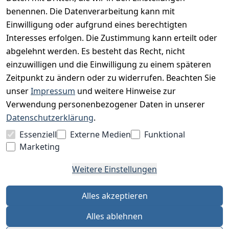
Impressum
benennen. Die Datenverarbeitung kann mit
Unser Unternehmen
Einwilligung oder aufgrund eines berechtigten
Interesses erfolgen. Die Zustimmung kann erteilt oder
Charity & Wohltätigkeit
abgelehnt werden. Es besteht das Recht, nicht
einzuwilligen und die Einwilligung zu einem späteren
Zeitpunkt zu ändern oder zu widerrufen. Beachten Sie
BESUCHE UNS
unser
Impressum
und weitere Hinweise zur
Verwendung personenbezogener Daten in unserer
Datenschutzerklärung
.
BEQUEM BEZAHLEN MIT
Essenziell
Externe Medien
Funktional
Marketing
Weitere Einstellungen
WIR VERSENDEN MIT
Alles akzeptieren
Alles ablehnen