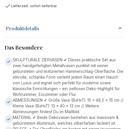
Lieferzeit: sofort lieferbar
Produktdetails
Das Besondere
SKULPTURALE ZIERVASEN ✔ Dieses praktische Set aus
zwei handgefertigten Metallvasen punktet mit seiner
gebürsteten und texturierten Hammerschlag-Oberfläche. Die
stilvolle, schlanke Form verleiht jedem Raum einen Hauch
von Luxus und eignet sich perfekt für moderne sowie
klassische Einrichtungen – ein zeitloses Deko-Highlight für
Wohnzimmer, Esszimmer oder Flur.
ABMESSUNGEN ✔ Große Vase (BxHxT): 15 x 48,5 x 15 cm //
Kleine Vase (BxHxT): 13 x 40 x 13 cm // Weitere
Abmessungen findest Du im Maßbild.
MATERIAL ✔ Beide Dekovasen bestehen aus massivem &
gebürstetem Aluminium, welches silberfarben lackiert ist.
PFLEGE ✔ Die Oberfläche am besten mit einem lauwarmen,