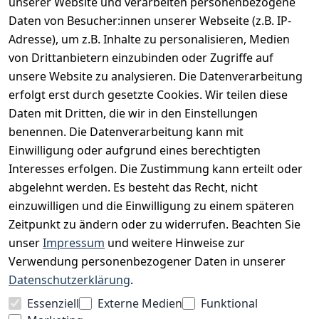
unserer Website und verarbeiten personenbezogene
Daten von Besucher:innen unserer Webseite (z.B. IP-
INFORMATIONEN
Adresse), um z.B. Inhalte zu personalisieren, Medien
AGB
von Drittanbietern einzubinden oder Zugriffe auf
unsere Website zu analysieren. Die Datenverarbeitung
Widerrufsrecht
erfolgt erst durch gesetzte Cookies. Wir teilen diese
Datenschutz
Daten mit Dritten, die wir in den Einstellungen
Impressum
benennen. Die Datenverarbeitung kann mit
Unser Unternehmen
Einwilligung oder aufgrund eines berechtigten
Interesses erfolgen. Die Zustimmung kann erteilt oder
Charity & Wohltätigkeit
abgelehnt werden. Es besteht das Recht, nicht
einzuwilligen und die Einwilligung zu einem späteren
Zeitpunkt zu ändern oder zu widerrufen. Beachten Sie
BESUCHE UNS
unser
Impressum
und weitere Hinweise zur
Verwendung personenbezogener Daten in unserer
Datenschutzerklärung
.
BEQUEM BEZAHLEN MIT
Essenziell
Externe Medien
Funktional