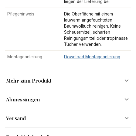
liegen der Lieferung bei
Pflegehinweis
Die Oberfläche mit einem
lauwarm angefeuchteten
Baumwolltuch reinigen. Keine
Scheuermittel, scharfen
Reinigungsmittel oder tropfnasse
Tücher verwenden.
Montageanleitung
Download Montageanleitung
Mehr zum Produkt
Abmessungen
Deine neuen Lieblingsvasen für ein stilvolles Zuhause
Versand
Breite
15 cm
Versandinformationen
Mit diesem edlen 2er Set Aluminiumvasen holst Du Dir echten