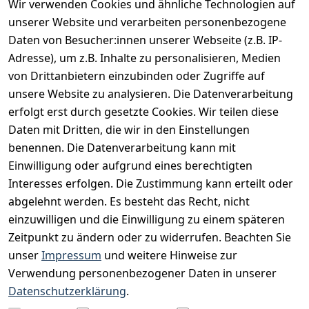
Wir verwenden Cookies und ähnliche Technologien auf
Vertrag widerrufen
unserer Website und verarbeiten personenbezogene
Daten von Besucher:innen unserer Webseite (z.B. IP-
INFORMATIONEN
Adresse), um z.B. Inhalte zu personalisieren, Medien
AGB
von Drittanbietern einzubinden oder Zugriffe auf
unsere Website zu analysieren. Die Datenverarbeitung
Widerrufsrecht
erfolgt erst durch gesetzte Cookies. Wir teilen diese
Datenschutz
Daten mit Dritten, die wir in den Einstellungen
Impressum
benennen. Die Datenverarbeitung kann mit
Unser Unternehmen
Einwilligung oder aufgrund eines berechtigten
Interesses erfolgen. Die Zustimmung kann erteilt oder
Charity & Wohltätigkeit
abgelehnt werden. Es besteht das Recht, nicht
einzuwilligen und die Einwilligung zu einem späteren
Zeitpunkt zu ändern oder zu widerrufen. Beachten Sie
BESUCHE UNS
unser
Impressum
und weitere Hinweise zur
Verwendung personenbezogener Daten in unserer
Datenschutzerklärung
.
BEQUEM BEZAHLEN MIT