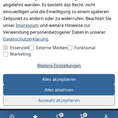
abgelehnt werden. Es besteht das Recht, nicht
einzuwilligen und die Einwilligung zu einem späteren
Zeitpunkt zu ändern oder zu widerrufen. Beachten Sie
BESUCHE UNS
unser
Impressum
und weitere Hinweise zur
Verwendung personenbezogener Daten in unserer
Datenschutzerklärung
.
BEQUEM BEZAHLEN MIT
Essenziell
Externe Medien
Funktional
Marketing
Weitere Einstellungen
WIR VERSENDEN MIT
Alles akzeptieren
Alles ablehnen
Auswahl akzeptieren
Alle Preise inkl. MwSt. · © 2026 finebuy.de · Alle Rechte
vorbehalten
0
0
AGB
Datenschutz
Impressum
Widerrufsrecht
Cookie-Einstellungen