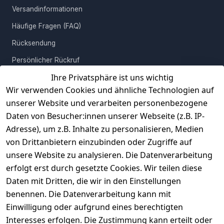
deiner Einrichtung!
Versandinformationen
Häufige Fragen (FAQ)
Rücksendung
Persönlicher Rückruf
Ihre Privatsphäre ist uns wichtig
Erfahrungen
Wir verwenden Cookies und ähnliche Technologien auf
Vertrag widerrufen
unserer Website und verarbeiten personenbezogene
Daten von Besucher:innen unserer Webseite (z.B. IP-
INFORMATIONEN
Adresse), um z.B. Inhalte zu personalisieren, Medien
AGB
von Drittanbietern einzubinden oder Zugriffe auf
unsere Website zu analysieren. Die Datenverarbeitung
Widerrufsrecht
erfolgt erst durch gesetzte Cookies. Wir teilen diese
Datenschutz
Daten mit Dritten, die wir in den Einstellungen
Impressum
benennen. Die Datenverarbeitung kann mit
Unser Unternehmen
Einwilligung oder aufgrund eines berechtigten
Interesses erfolgen. Die Zustimmung kann erteilt oder
Charity & Wohltätigkeit